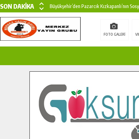
SON DAKİKA
Büyükşehir’den Pazarcık Kızkapanlı’nın Sos
Büyükşehir’den Pazarcık Kırsalına Modern Ul
Çin’den KSÜ’ye Uluslararası Başarı: Edinilen
FOTO GALERİ
VI
Büyükşehir, Türkoğlu Derebaşı Sokak’ta Sıca
Gençler Pusula Maraş Kampında Yeni Medya v
15 TEMMUZ’DA ŞEHİTLERİMİZ DUALARLA A
Büyükşehir, Göksun Kırsalında Ulaşım Konfor
İlçe Jandarma Komutanı Karakaya’dan Başkan
Bertiz’in Yeni Köprüsünde Sona Doğru.