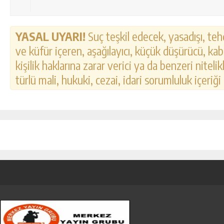
YASAL UYARI!
Suç teşkil edecek, yasadışı, tehd
ve küfür içeren, aşağılayıcı, küçük düşürücü, kab
kişilik haklarına zarar verici ya da benzeri nitel
türlü mali, hukuki, cezai, idari sorumluluk içeriği