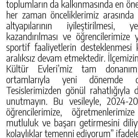
toplumların da kalkınmasında en önem
her zaman önceliklerimiz arasında t
altyapılarının iyileştirilmesi,
kazandırılması ve öğrencilerimize y
sportif faaliyetlerin desteklenmesi
aralıksız devam etmektedir. İlçemizin
Kültür Evleri’miz tam donanım
ortamlarıyla yeni dönemde de
Tesislerimizden gönül rahatlığıyla 
unutmayın. Bu vesileyle, 2024-20
öğrencilerimize, öğretmenlerimiz
mutluluk ve başarı getirmesini dil
kolaylıklar temenni ediyorum” ifadeler