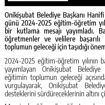
Onikişubat Belediye Başkanı Hanifi
günü 2024-2025 eğitim-öğretim yılı
bir kutlama mesajı yayımladı. Ba
öğretmenler ve velilere başarılı b
toplumun geleceği için taşıdığı önem
2024-2025 eğitim-öğretim yılının b
yayımlayan Onikişubat Belediye
eğitimin toplumun geleceği açısınd
DA
GÖKSUN HAFIZLIK KIZ KUR’AN KURSU
vurgulayarak, Onikişubat Beledi
ÖĞRENCILERINE DARENDE GEZISI.
desteklerini sürdüreceklerinin altını çi
GÜNLÜK HABER AKIŞI