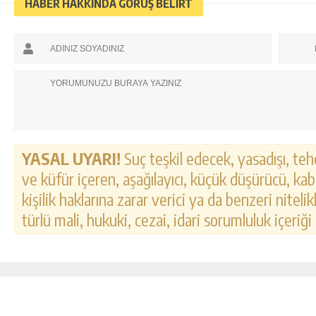
HABER HAKKINDA GÖRÜŞ BELİRT
YASAL UYARI!
Suç teşkil edecek, yasadışı, tehd
ve küfür içeren, aşağılayıcı, küçük düşürücü, kab
kişilik haklarına zarar verici ya da benzeri nitel
türlü mali, hukuki, cezai, idari sorumluluk içeriği