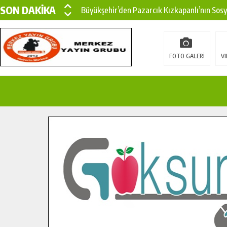
SON DAKİKA
Büyükşehir’den Pazarcık Kızkapanlı’nın Sos
Büyükşehir’den Pazarcık Kırsalına Modern Ul
Çin’den KSÜ’ye Uluslararası Başarı: Edinilen
FOTO GALERİ
VI
Büyükşehir, Türkoğlu Derebaşı Sokak’ta Sıca
Gençler Pusula Maraş Kampında Yeni Medya v
15 TEMMUZ’DA ŞEHİTLERİMİZ DUALARLA A
Büyükşehir, Göksun Kırsalında Ulaşım Konfor
İlçe Jandarma Komutanı Karakaya’dan Başkan
Bertiz’in Yeni Köprüsünde Sona Doğru.