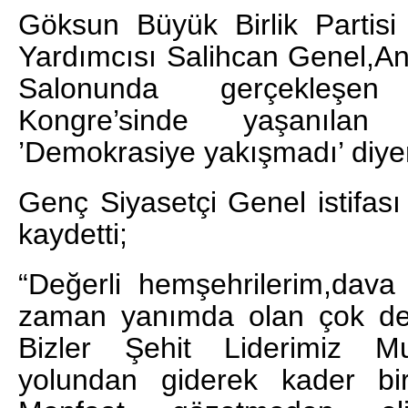
Göksun Büyük Birlik Partis
Yardımcısı Salihcan Genel,A
Salonunda gerçekleşe
Kongre’sinde yaşanılan 
’Demokrasiye yakışmadı’ diyerek
Genç Siyasetçi Genel istifası i
kaydetti;
DA
GÖKSUN HAFIZLIK KIZ KUR’AN KURSU
“Değerli hemşehrilerim,dava
ÖĞRENCILERINE DARENDE GEZISI.
zaman yanımda olan çok değe
GÜNLÜK HABER AKIŞI
Bizler Şehit Liderimiz Mu
yolundan giderek kader birl