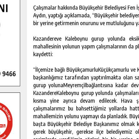
Çalışmalar hakkında Büyükşehir Belediyesi Fen İşl
Aydın, yaptığı açıklamada, “Büyükşehir belediyemi
bir yerine getirmenin onurunu ve mutluluğunu y
Kazandereve Kaleboynu gurup yolunda eksik
mahallesinin yolunun yapım çalışmalarının da pl
kaydetti:
“İlçemize bağlı BüyükçamurluKüçükçamurlu ve K
başkanlığımız tarafından yaptırılmakta olan s
gurup yolunaMeyremçilbağlantısına kadar dev
KazandereKaleboynu gurup yolunda çalışmaları
kısma yine ayrıca devam edilecek. Hava ş
çalışmalarımız bu bahsettiğimiz yollarda hat
mahallemizin yolunu yapmayı da planladık. Büyü
başta Büyükşehir Belediye Başkanımız olmak ka
gerek büyükşehir, gerekse ilçe belediyemiz 