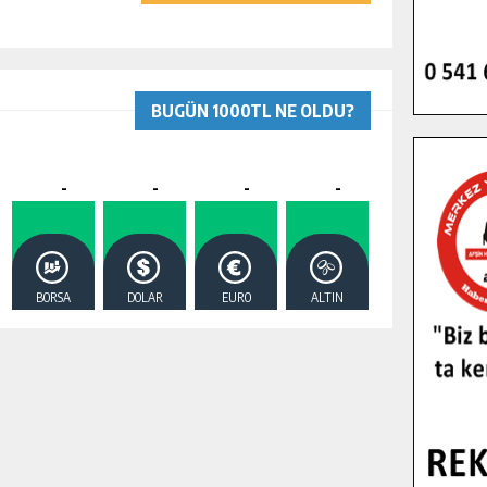
BUGÜN 1000TL NE OLDU?
-
-
-
-
BORSA
DOLAR
EURO
ALTIN