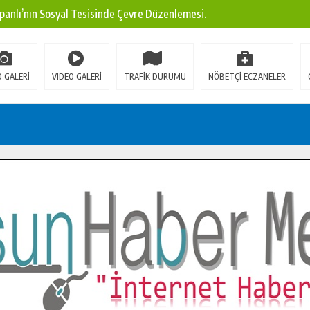
panlı’nın Sosyal Tesisinde Çevre Düzenlemesi.
ına Modern Ulaşım Yatırımı.
arı: Edinilen Bilgi Türk Tarımına Katkı Sağlayacak.
 GALERİ
VIDEO GALERİ
TRAFİK DURUMU
NÖBETÇİ ECZANELER
Sokak’ta Sıcak Asfalt Serimine Başladı.
 Yeni Medya ve Fotoğrafçılığı Keşfetti.
 DUALARLA ANILDI.
Ulaşım Konforunu Yükseltiyor.
ya’dan Başkan Cüce’ye Veda Ziyareti.
a Doğru.