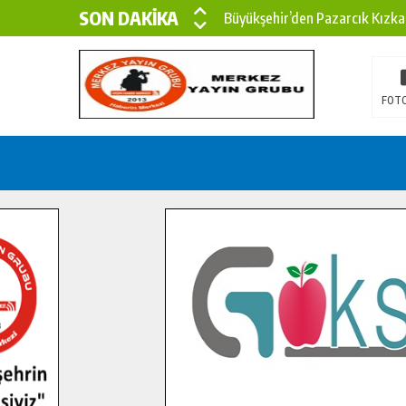
SON DAKİKA
Büyükşehir’den Pazarcık Kızka
Büyükşehir’den Pazarcık Kırsal
Çin’den KSÜ’ye Uluslararası Baş
FOTO
Büyükşehir, Türkoğlu Derebaşı 
Gençler Pusula Maraş Kampında
15 TEMMUZ’DA ŞEHİTLERİMİZ
Büyükşehir, Göksun Kırsalında 
İlçe Jandarma Komutanı Karaka
Bertiz’in Yeni Köprüsünde Son