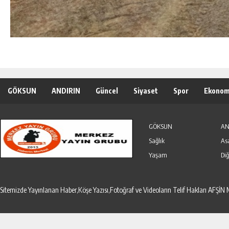
GÖKSUN
ANDIRIN
Güncel
Siyaset
Spor
Ekonom
Özel Haber
Seri İlanlar
GÖKSUN
AN
Sağlık
As
Yaşam
Diğ
Sitemizde Yayınlanan Haber,Köşe Yazısı,Fotoğraf ve Videoların Telif Hakları AF