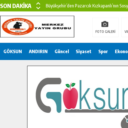
SON DAKİKA
Büyükşehir’den Pazarcık Kızkapanlı’nın Sos
Büyükşehir’den Pazarcık Kırsalına Modern Ul
Çin’den KSÜ’ye Uluslararası Başarı: Edinilen
FOTO GALERİ
VI
Büyükşehir, Türkoğlu Derebaşı Sokak’ta Sıca
GÖKSUN
ANDIRIN
Gençler Pusula Maraş Kampında Yeni Medya v
Güncel
Siyaset
Spor
Ekono
15 TEMMUZ’DA ŞEHİTLERİMİZ DUALARLA A
Büyükşehir, Göksun Kırsalında Ulaşım Konfor
İlçe Jandarma Komutanı Karakaya’dan Başkan
Bertiz’in Yeni Köprüsünde Sona Doğru.