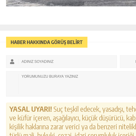
HABER HAKKINDA GÖRÜŞ BELİRT
YASAL UYARI!
Suç teşkil edecek, yasadışı, tehd
ve küfür içeren, aşağılayıcı, küçük düşürücü, kab
kişilik haklarına zarar verici ya da benzeri nitel
türlü mali, hukuki, cezai, idari sorumluluk içeriği