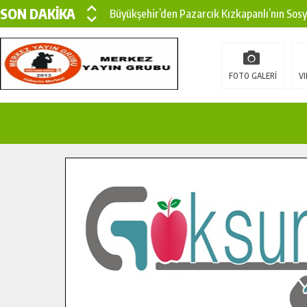
SON DAKİKA
Büyükşehir’den Pazarcık Kızkapanlı’nın Sos
Büyükşehir’den Pazarcık Kırsalına Modern Ul
Çin’den KSÜ’ye Uluslararası Başarı: Edinilen
FOTO GALERİ
VI
Büyükşehir, Türkoğlu Derebaşı Sokak’ta Sıca
Gençler Pusula Maraş Kampında Yeni Medya v
15 TEMMUZ’DA ŞEHİTLERİMİZ DUALARLA A
Büyükşehir, Göksun Kırsalında Ulaşım Konfor
İlçe Jandarma Komutanı Karakaya’dan Başkan
Bertiz’in Yeni Köprüsünde Sona Doğru.