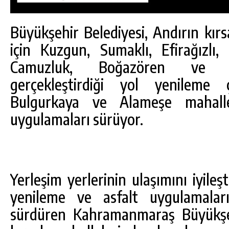
Büyükşehir Belediyesi, Andırın kırs
için Kuzgun, Sumaklı, Efirağızlı,
Camuzluk, Boğazören ve Bo
gerçekleştirdiği yol yenileme ç
Bulgurkaya ve Alameşe mahallel
uygulamaları sürüyor.
Yerleşim yerlerinin ulaşımını iyile
DA
GÖKSUN HAFIZLIK KIZ KUR’AN KURSU
ÖĞRENCILERINE DARENDE GEZISI.
yenileme ve asfalt uygulamalar
sürdüren Kahramanmaraş Büyükşehi
GÜNLÜK HABER AKIŞI