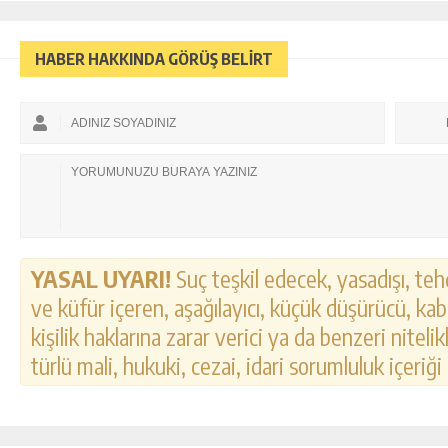
HABER HAKKINDA GÖRÜŞ BELİRT
YASAL UYARI!
Suç teşkil edecek, yasadışı, tehd
ve küfür içeren, aşağılayıcı, küçük düşürücü, kab
kişilik haklarına zarar verici ya da benzeri nitel
türlü mali, hukuki, cezai, idari sorumluluk içeriği