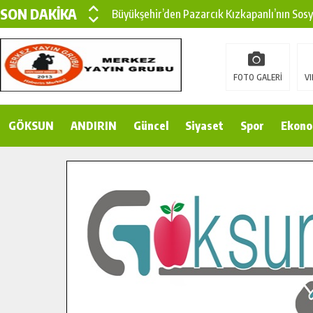
SON DAKİKA
Büyükşehir’den Pazarcık Kızkapanlı’nın Sos
Büyükşehir’den Pazarcık Kırsalına Modern Ul
Çin’den KSÜ’ye Uluslararası Başarı: Edinilen
FOTO GALERİ
VI
Büyükşehir, Türkoğlu Derebaşı Sokak’ta Sıca
GÖKSUN
ANDIRIN
Gençler Pusula Maraş Kampında Yeni Medya v
Güncel
Siyaset
Spor
Ekono
15 TEMMUZ’DA ŞEHİTLERİMİZ DUALARLA A
Büyükşehir, Göksun Kırsalında Ulaşım Konfor
İlçe Jandarma Komutanı Karakaya’dan Başkan
Bertiz’in Yeni Köprüsünde Sona Doğru.