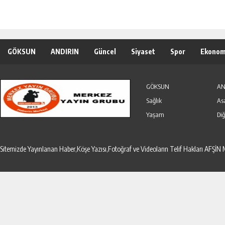
GÖKSUN
ANDIRIN
Güncel
Siyaset
Spor
Ekonom
Özel Haber
Seri İlanlar
GÖKSUN
AN
Sağlık
As
Yaşam
Diğ
Sitemizde Yayınlanan Haber,Köşe Yazısı,Fotoğraf ve Videoların Telif Hakları AF