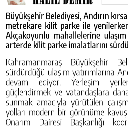
Büyükşehir Belediyesi, Andırın kırs
metrekare kilit parke ile yenilerke
Akçakoyunlu mahallelerine ulaşım 
arterde kilit parke imalatlarını sürd
Kahramanmaraş Büyükşehir Beled
sürdürdüğü ulaşım yatırımlarına Andı
devam ediyor. Yerleşim yerleri
güçlendirmek ve vatandaşlara dah
sunmak amacıyla yürütülen çalış
DA
GÖKSUN HAFIZLIK KIZ KUR’AN KURSU
ÖĞRENCILERINE DARENDE GEZISI.
yolları modern bir görünüme kavuş
GÜNLÜK HABER AKIŞI
Onarım Dairesi Başkanlığı koordi