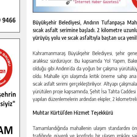
Büyükşehir Belediyesi, Andırın Tufanpaşa Mah
sıcak asfalt serimine başladı. 2 kilometre uzunl
yürüyüş yolu ve sıcak asfaltıyla baştan uca yenil
Kahramanmaraş Büyükşehir Belediyesi, şehir geneli
aralıksız sürdürüyor. Bu kapsamda Yol Yapım, Bakı
olduğu gibi Andırın’da da yoğun bir çalışma yürütülü
oldu. Mahalle için ulaşımda kritik öneme sahip ana
sıcak asfalt serimi gerçekleştiriliyor. Altyapı çalışma
yürütülen proje kapsamında, Şehit İsa Tahta Caddesi 
yapılan düzenlemelerin ardından ekipler, 2 kilometreli
GENÇLER PUSULA MARAŞ KAMPI
Muhtar Kürtül’den Hizmet Teşekkürü
YENI MEDYA VE FOTOĞRAFÇILIĞI
KEŞFETTI.
GÜNLÜK HABER AKIŞI
Tamamlandığında mahallenin ulaşım standardını ö
trafiğinde güvenli ve konforlu bir ulaşım imkânı s