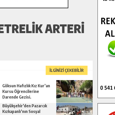
ETRELIK ARTERI
İLGİNİZİ ÇEKEBİLİR
Göksun Hafızlık Kız Kur’an
Kursu Öğrencilerine
Darende Gezisi.
Büyükşehir’den Pazarcık
Kızkapanlı’nın Sosyal