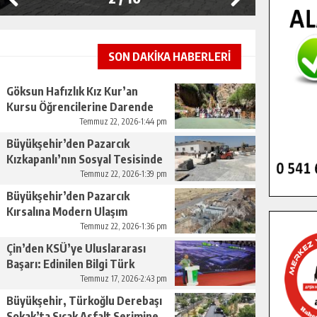
SON DAKİKA HABERLERİ
Göksun Hafızlık Kız Kur’an
Kursu Öğrencilerine Darende
Gezisi.
Temmuz 22, 2026-1:44 pm
Büyükşehir’den Pazarcık
Kızkapanlı’nın Sosyal Tesisinde
Çevre Düzenlemesi.
Temmuz 22, 2026-1:39 pm
Büyükşehir’den Pazarcık
Kırsalına Modern Ulaşım
Yatırımı.
Temmuz 22, 2026-1:36 pm
Çin’den KSÜ’ye Uluslararası
Başarı: Edinilen Bilgi Türk
Tarımına Katkı Sağlayacak.
Temmuz 17, 2026-2:43 pm
Büyükşehir, Türkoğlu Derebaşı
Sokak’ta Sıcak Asfalt Serimine