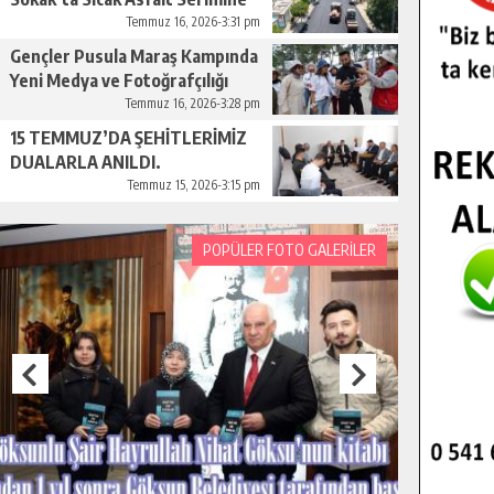
Başladı.
Temmuz 16, 2026-3:31 pm
Gençler Pusula Maraş Kampında
Yeni Medya ve Fotoğrafçılığı
Keşfetti.
Temmuz 16, 2026-3:28 pm
15 TEMMUZ’DA ŞEHİTLERİMİZ
DUALARLA ANILDI.
Temmuz 15, 2026-3:15 pm
POPÜLER FOTO GALERİLER