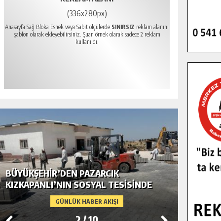
(336x280px)
Anasayfa Sağ Bloka Esnek veya Sabit ölçülerde
SINIRSIZ
reklam alanını
şablon olarak ekleyebilirsiniz. Şuan örnek olarak sadece 2 reklam
kullanıldı.
BÜYÜKŞEHIR’DEN PAZARCIK
BÜYÜKŞ
KIZKAPANLI’NIN SOSYAL TESISINDE
MODERN
ÇEVRE DÜZENLEMESI.
GÜNLÜK HABER AKIŞI
2
/
10