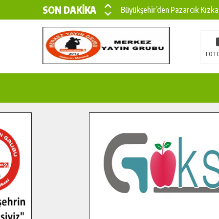
SON DAKİKA
Büyükşehir’den Pazarcık Kızka
Büyükşehir’den Pazarcık Kırsal
Çin’den KSÜ’ye Uluslararası Baş
FOTO
Büyükşehir, Türkoğlu Derebaşı 
Gençler Pusula Maraş Kampında
15 TEMMUZ’DA ŞEHİTLERİMİZ
Büyükşehir, Göksun Kırsalında 
İlçe Jandarma Komutanı Karaka
Bertiz’in Yeni Köprüsünde Son