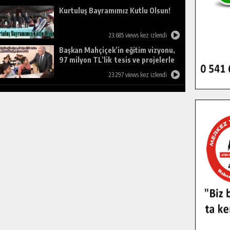
Kurtuluş Bayramımız Kutlu Olsun!
23.685 views kez izlendi
Başkan Mahçiçek’in eğitim vizyonu,
97 milyon TL’lik tesis ve projelerle
birleşti, gençlere umut oldu.
23.297 views kez izlendi