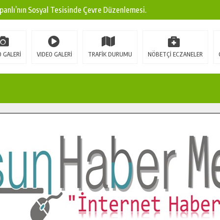
panlı’nın Sosyal Tesisinde Çevre Düzenlemesi.
ına Modern Ulaşım Yatırımı.
arı: Edinilen Bilgi Türk Tarımına Katkı Sağlayacak.
 GALERİ
VIDEO GALERİ
TRAFİK DURUMU
NÖBETÇİ ECZANELER
Sokak’ta Sıcak Asfalt Serimine Başladı.
 Yeni Medya ve Fotoğrafçılığı Keşfetti.
 DUALARLA ANILDI.
Ulaşım Konforunu Yükseltiyor.
ya’dan Başkan Cüce’ye Veda Ziyareti.
a Doğru.