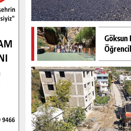
Göksun H
Öğrencil