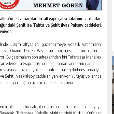
allesi’nde tamamlanan altyapı çalışmalarının ardından
uğundaki Şehit İsa Tahta ve Şehit İlyas Paksoy caddeleri,
eniyor.
nde ulaşım altyapısını güçlendirmeye yönelik yatırımlarını
m ve Onarım Dairesi Başkanlığı koordinesinde tüm ilçelerde
yor. Bu çalışmaların son adreslerinden biri Tufanpaşa Mahallesi
 arterlerde, altyapı çalışmalarının tamamlanmasının ardından
ları sırasında bozulan yolların konforlu hale getirilmesi amacıyla
ve Şehit İlyas Paksoy caddeleri yenileniyor. Yürüyüş yollarında
k güzergâhı baştan uca sıcak asfaltla kaplıyor.
NDA
GÖKSUN HAFIZLIK KIZ KUR’AN KURSU
ÖĞRENCILERINE DARENDE GEZISI.
GÜNLÜK HABER AKIŞI
nemli ölçüde artıracak olan çalışma hem araç hem de yaya
ağlayacak. Tufanpaşa Mahalle Muhtarı Nebi Kürtül, yürütülen