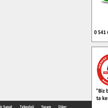
ür Sanat
Teknoloji
Yaşam
Diğer