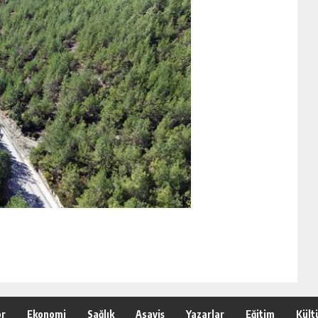
or
Ekonomi
Sağlık
Asayiş
Yazarlar
Eğitim
Kült