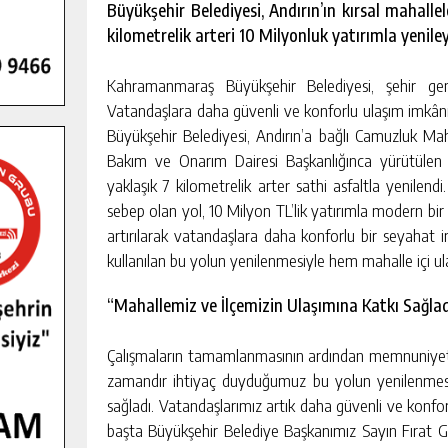
Büyükşehir Belediyesi, Andırın’ın kırsal mahal
kilometrelik arteri 10 Milyonluk yatırımla yeniley
Kahramanmaraş Büyükşehir Belediyesi, şehir genel
Vatandaşlara daha güvenli ve konforlu ulaşım imkânı 
Büyükşehir Belediyesi, Andırın’a bağlı Camuzluk Ma
Bakım ve Onarım Dairesi Başkanlığınca yürütülen
yaklaşık 7 kilometrelik arter sathi asfaltla yenil
sebep olan yol, 10 Milyon TL’lik yatırımla modern bir
artırılarak vatandaşlara daha konforlu bir seyahat 
kullanılan bu yolun yenilenmesiyle hem mahalle içi ula
“Mahallemiz ve İlçemizin Ulaşımına Katkı Sağlad
Çalışmaların tamamlanmasının ardından memnuniyet
zamandır ihtiyaç duyduğumuz bu yolun yenilenmes
sağladı. Vatandaşlarımız artık daha güvenli ve konfo
başta Büyükşehir Belediye Başkanımız Sayın Fırat