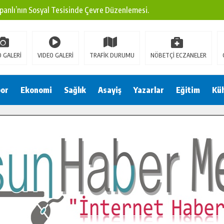
panlı’nın Sosyal Tesisinde Çevre Düzenlemesi.
ına Modern Ulaşım Yatırımı.
arı: Edinilen Bilgi Türk Tarımına Katkı Sağlayacak.
 GALERİ
VIDEO GALERİ
TRAFİK DURUMU
NÖBETÇİ ECZANELER
Sokak’ta Sıcak Asfalt Serimine Başladı.
 Yeni Medya ve Fotoğrafçılığı Keşfetti.
or
Ekonomi
Sağlık
Asayiş
Yazarlar
Eğitim
Kül
 DUALARLA ANILDI.
Ulaşım Konforunu Yükseltiyor.
ya’dan Başkan Cüce’ye Veda Ziyareti.
a Doğru.