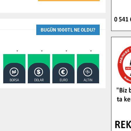
BUGÜN 1000TL NE OLDU?
-
-
-
-
BORSA
DOLAR
EURO
ALTIN