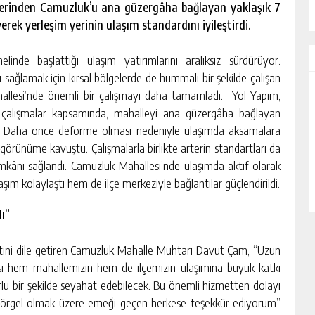
lelerinden Camuzluk’u ana güzergâha bağlayan yaklaşık 7
erek yerleşim yerinin ulaşım standardını iyileştirdi.
inde başlattığı ulaşım yatırımlarını aralıksız sürdürüyor.
sağlamak için kırsal bölgelerde de hummalı bir şekilde çalışan
hallesi’nde önemli bir çalışmayı daha tamamladı. Yol Yapım,
 çalışmalar kapsamında, mahalleyi ana güzergâha bağlayan
endi. Daha önce deforme olması nedeniyle ulaşımda aksamalara
 görünüme kavuştu. Çalışmalarla birlikte arterin standartları da
imkânı sağlandı. Camuzluk Mahallesi’nde ulaşımda aktif olarak
şım kolaylaştı hem de ilçe merkeziyle bağlantılar güçlendirildi.
ı”
ini dile getiren Camuzluk Mahalle Muhtarı Davut Çam, “Uzun
i hem mahallemizin hem de ilçemizin ulaşımına büyük katkı
rlu bir şekilde seyahat edebilecek. Bu önemli hizmetten dolayı
 Görgel olmak üzere emeği geçen herkese teşekkür ediyorum”