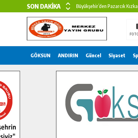
SON DAKİKA
Büyükşehir’den Pazarcık Kızka
Büyükşehir’den Pazarcık Kırsal
Çin’den KSÜ’ye Uluslararası Baş
FOTO
Büyükşehir, Türkoğlu Derebaşı 
GÖKSUN
ANDIRIN
Gençler Pusula Maraş Kampında
Güncel
Siyaset
Sp
15 TEMMUZ’DA ŞEHİTLERİMİZ
Büyükşehir, Göksun Kırsalında 
İlçe Jandarma Komutanı Karaka
Bertiz’in Yeni Köprüsünde Son