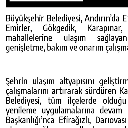
Büyükşehir Belediyesi, Andırın’da Efi
Emirler, Gökgedik, Karapınar
mahallelerine ulaşım sağlaya
genişletme, bakım ve onarım çalışmal
Şehrin ulaşım altyapısını gelişti
çalışmalarını artırarak sürdüren
Belediyesi, tüm ilçelerde olduğ
DA
GÖKSUN HAFIZLIK KIZ KUR’AN KURSU
ÖĞRENCILERINE DARENDE GEZISI.
yenileme uygulamalarına devam ed
Başkanlığı’nca Efirağızlı, Darıovas
GÜNLÜK HABER AKIŞI