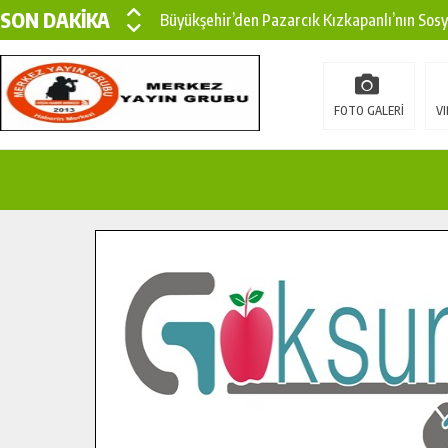
SON DAKİKA
Büyükşehir’den Pazarcık Kızkapanlı’nın Sos
Büyükşehir’den Pazarcık Kırsalına Modern Ul
Çin’den KSÜ’ye Uluslararası Başarı: Edinilen
FOTO GALERİ
VI
Büyükşehir, Türkoğlu Derebaşı Sokak’ta Sıca
Gençler Pusula Maraş Kampında Yeni Medya v
15 TEMMUZ’DA ŞEHİTLERİMİZ DUALARLA A
Büyükşehir, Göksun Kırsalında Ulaşım Konfor
İlçe Jandarma Komutanı Karakaya’dan Başkan
Bertiz’in Yeni Köprüsünde Sona Doğru.