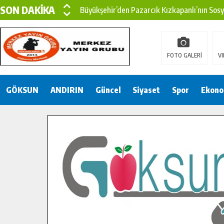
SON DAKİKA
Büyükşehir’den Pazarcık Kızkapanlı’nın Sos
Büyükşehir’den Pazarcık Kırsalına Modern Ul
Çin’den KSÜ’ye Uluslararası Başarı: Edinilen
FOTO GALERİ
VI
Büyükşehir, Türkoğlu Derebaşı Sokak’ta Sıca
GÖKSUN
ANDIRIN
Gençler Pusula Maraş Kampında Yeni Medya v
Güncel
Siyaset
Spor
Ekono
15 TEMMUZ’DA ŞEHİTLERİMİZ DUALARLA A
Büyükşehir, Göksun Kırsalında Ulaşım Konfor
İlçe Jandarma Komutanı Karakaya’dan Başkan
Bertiz’in Yeni Köprüsünde Sona Doğru.