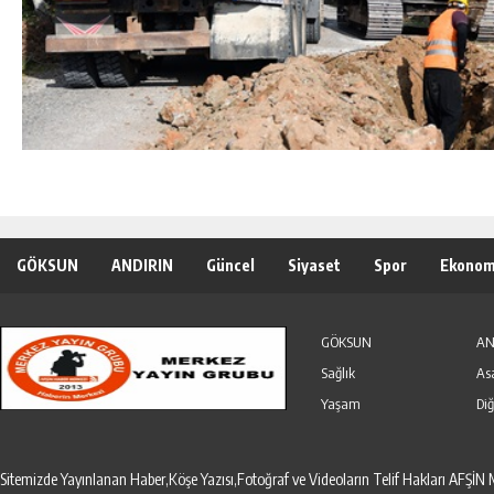
GÖKSUN
ANDIRIN
Güncel
Siyaset
Spor
Ekonom
Özel Haber
Seri İlanlar
GÖKSUN
AN
Sağlık
As
Yaşam
Diğ
Sitemizde Yayınlanan Haber,Köşe Yazısı,Fotoğraf ve Videoların Telif Hakları AF