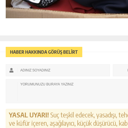
HABER HAKKINDA GÖRÜŞ BELİRT
YASAL UYARI!
Suç teşkil edecek, yasadışı, tehd
ve küfür içeren, aşağılayıcı, küçük düşürücü, kab