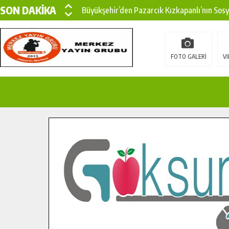
SON DAKİKA
Büyükşehir’den Pazarcık Kızkapanlı’nın Sos
Büyükşehir’den Pazarcık Kırsalına Modern Ul
Çin’den KSÜ’ye Uluslararası Başarı: Edinilen
FOTO GALERİ
VI
Büyükşehir, Türkoğlu Derebaşı Sokak’ta Sıca
Gençler Pusula Maraş Kampında Yeni Medya v
15 TEMMUZ’DA ŞEHİTLERİMİZ DUALARLA A
Büyükşehir, Göksun Kırsalında Ulaşım Konfor
İlçe Jandarma Komutanı Karakaya’dan Başkan
Bertiz’in Yeni Köprüsünde Sona Doğru.