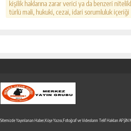
kişilik haklarına zarar verici ya da benzeri nitel
türlü mali, hukuki, cezai, idari sorumluluk içeriği
Sitemizde Yayınlanan Haber,Köşe Yazısı,Fotoğraf ve Videoların Telif Hakları AF