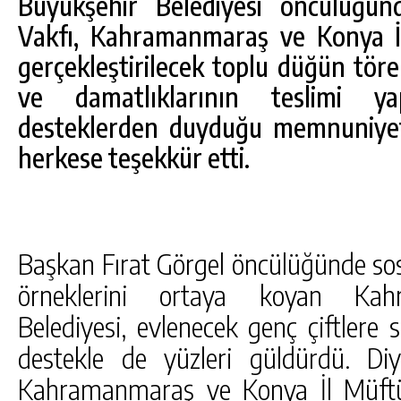
Büyükşehir Belediyesi öncülüğün
Vakfı, Kahramanmaraş ve Konya İl
gerçekleştirilecek toplu düğün tören
ve damatlıklarının teslimi yap
desteklerden duyduğu memnuniyet
herkese teşekkür etti.
Başkan Fırat Görgel öncülüğünde sosy
DA
GÖKSUN HAFIZLIK KIZ KUR’AN KURSU
ÖĞRENCILERINE DARENDE GEZISI.
örneklerini ortaya koyan Kah
Belediyesi, evlenecek genç çiftlere
GÜNLÜK HABER AKIŞI
destekle de yüzleri güldürdü. Di
Kahramanmaraş ve Konya İl Müftül