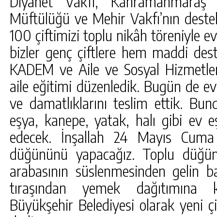
Diyanet Vakfı, Kahramanmaraş 
Müftülüğü ve Mehir Vakfı’nın destek
100 çiftimizi toplu nikâh töreniyle 
bizler genç çiftlere hem maddi de
KADEM ve Aile ve Sosyal Hizmetler 
aile eğitimi düzenledik. Bugün de evl
ve damatlıklarını teslim ettik. Bu
eşya, kanepe, yatak, halı gibi ev 
edecek. İnşallah 24 Mayıs Cuma
düğününü yapacağız. Toplu düğün
arabasının süslenmesinden gelin b
tıraşından yemek dağıtımına
Büyükşehir Belediyesi olarak yeni çi