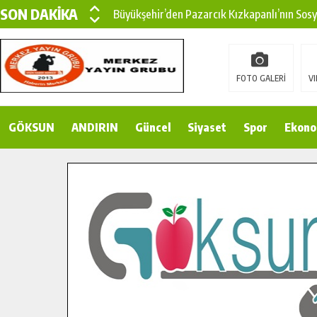
SON DAKİKA
Büyükşehir’den Pazarcık Kızkapanlı’nın Sos
Büyükşehir’den Pazarcık Kırsalına Modern Ul
Çin’den KSÜ’ye Uluslararası Başarı: Edinilen
FOTO GALERİ
VI
Büyükşehir, Türkoğlu Derebaşı Sokak’ta Sıca
GÖKSUN
ANDIRIN
Gençler Pusula Maraş Kampında Yeni Medya v
Güncel
Siyaset
Spor
Ekono
15 TEMMUZ’DA ŞEHİTLERİMİZ DUALARLA A
Büyükşehir, Göksun Kırsalında Ulaşım Konfor
İlçe Jandarma Komutanı Karakaya’dan Başkan
Bertiz’in Yeni Köprüsünde Sona Doğru.