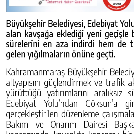
Büyükşehir Belediyesi, Edebiyat Yol
alan kavşağa eklediği yeni geçişle
sürelerini en aza indirdi hem de t
gelen yığılmaların önüne geçti.
Kahramanmaraş Büyükşehir Belediyes
altyapısını güçlendirmek ve trafik ak
yürüttüğü yatırımlarını aralıksız
Edebiyat Yolu’ndan Göksun’a gi
DA
GÖKSUN HAFIZLIK KIZ KUR’AN KURSU
gerçekleştirilen düzenleme çalışmal
ÖĞRENCILERINE DARENDE GEZISI.
Bakım ve Onarım Dairesi Başkan
GÜNLÜK HABER AKIŞI