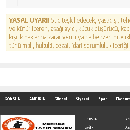
YASAL UYARI!
Suç teşkil edecek, yasadışı, tehd
ve küfür içeren, aşağılayıcı, küçük düşürücü, kab
kişilik haklarına zarar verici ya da benzeri nitel
türlü mali, hukuki, cezai, idari sorumluluk içeriği
GÖKSUN
ANDIRIN
Güncel
Siyaset
Spor
Ekonom
Özel Haber
Seri İlanlar
GÖKSUN
AN
Sağlık
As