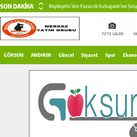
SON DAKİKA
Büyükşehir’den Pazarcık Kızkapanlı’nın Sos
Büyükşehir’den Pazarcık Kırsalına Modern Ul
Çin’den KSÜ’ye Uluslararası Başarı: Edinilen
FOTO GALERİ
VI
Büyükşehir, Türkoğlu Derebaşı Sokak’ta Sıca
GÖKSUN
ANDIRIN
Gençler Pusula Maraş Kampında Yeni Medya v
Güncel
Siyaset
Spor
Ekono
15 TEMMUZ’DA ŞEHİTLERİMİZ DUALARLA A
Büyükşehir, Göksun Kırsalında Ulaşım Konfor
İlçe Jandarma Komutanı Karakaya’dan Başkan
Bertiz’in Yeni Köprüsünde Sona Doğru.