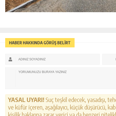
HABER HAKKINDA GÖRÜŞ BELİRT
YASAL UYARI!
Suç teşkil edecek, yasadışı, tehd
ve küfür içeren, aşağılayıcı, küçük düşürücü, kab
kişilik haklarına zarar verici ya da benzeri nitel