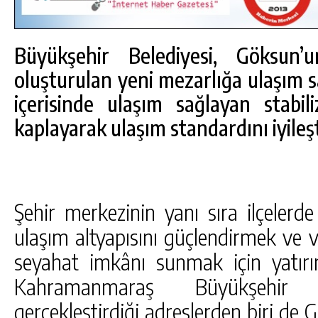
Büyükşehir Belediyesi, Göksun’
oluşturulan yeni mezarlığa ulaşım s
içerisinde ulaşım sağlayan stabili
kaplayarak ulaşım standardını iyileşt
Şehir merkezinin yanı sıra ilçelerd
ulaşım altyapısını güçlendirmek ve 
DA
GÖKSUN HAFIZLIK KIZ KUR’AN KURSU
seyahat imkânı sunmak için yatırım
ÖĞRENCILERINE DARENDE GEZISI.
Kahramanmaraş Büyükşehir B
GÜNLÜK HABER AKIŞI
gerçekleştirdiği adreslerden biri de