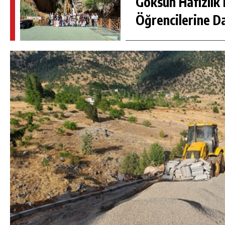
Göksun Hafızlık 
Öğrencilerine D