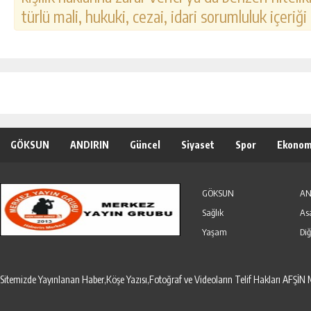
türlü mali, hukuki, cezai, idari sorumluluk içeriği
GÖKSUN
ANDIRIN
Güncel
Siyaset
Spor
Ekonom
Özel Haber
Seri İlanlar
GÖKSUN
AN
Sağlık
As
Yaşam
Diğ
Sitemizde Yayınlanan Haber,Köşe Yazısı,Fotoğraf ve Videoların Telif Hakları AF