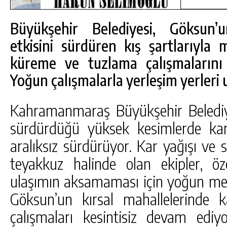
Büyükşehir Belediyesi, Göksun’u
etkisini sürdüren kış şartlarıyl
küreme ve tuzlama çalışmalarını
Yoğun çalışmalarla yerleşim yerleri 
Kahramanmaraş Büyükşehir Belediyesi
sürdürdüğü yüksek kesimlerde kar
aralıksız sürdürüyor. Kar yağışı ve
teyakkuz halinde olan ekipler, öze
ulaşımın aksamaması için yoğun me
DA
GÖKSUN HAFIZLIK KIZ KUR’AN KURSU
ÖĞRENCILERINE DARENDE GEZISI.
Göksun’un kırsal mahallelerinde
GÜNLÜK HABER AKIŞI
çalışmaları kesintisiz devam ediyo