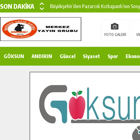
SON DAKİKA
Büyükşehir’den Pazarcık Kızkapanlı’nın Sos
Büyükşehir’den Pazarcık Kırsalına Modern Ul
Çin’den KSÜ’ye Uluslararası Başarı: Edinilen
FOTO GALERİ
VI
Büyükşehir, Türkoğlu Derebaşı Sokak’ta Sıca
GÖKSUN
ANDIRIN
Gençler Pusula Maraş Kampında Yeni Medya v
Güncel
Siyaset
Spor
Ekono
15 TEMMUZ’DA ŞEHİTLERİMİZ DUALARLA A
Büyükşehir, Göksun Kırsalında Ulaşım Konfor
İlçe Jandarma Komutanı Karakaya’dan Başkan
Bertiz’in Yeni Köprüsünde Sona Doğru.