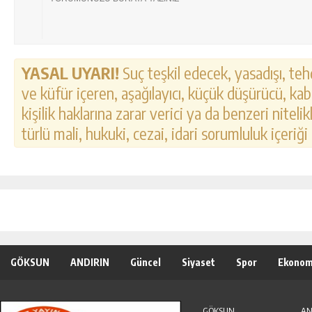
YASAL UYARI!
Suç teşkil edecek, yasadışı, tehd
ve küfür içeren, aşağılayıcı, küçük düşürücü, kab
kişilik haklarına zarar verici ya da benzeri nitel
türlü mali, hukuki, cezai, idari sorumluluk içeriği
GÖKSUN
ANDIRIN
Güncel
Siyaset
Spor
Ekonom
Özel Haber
Seri İlanlar
GÖKSUN
AN