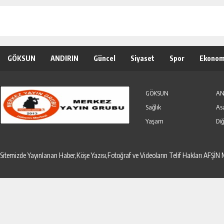
GÖKSUN
ANDIRIN
Güncel
Siyaset
Spor
Ekonom
Özel Haber
Seri İlanlar
GÖKSUN
AN
Sağlık
As
Yaşam
Diğ
Sitemizde Yayınlanan Haber,Köşe Yazısı,Fotoğraf ve Videoların Telif Hakları AF