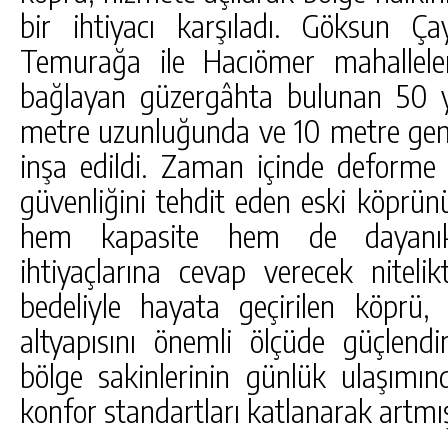
bir ihtiyacı karşıladı. Göksun Ç
Temurağa ile Hacıömer mahallele
bağlayan güzergâhta bulunan 50 y
metre uzunluğunda ve 10 metre geni
inşa edildi. Zaman içinde deforme 
güvenliğini tehdit eden eski köprün
hem kapasite hem de dayanıklı
ihtiyaçlarına cevap verecek niteli
bedeliyle hayata geçirilen köprü, 
altyapısını önemli ölçüde güçlendi
bölge sakinlerinin günlük ulaşım
konfor standartları katlanarak artmı