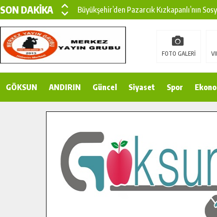
SON DAKİKA
Büyükşehir’den Pazarcık Kızkapanlı’nın Sos
Büyükşehir’den Pazarcık Kırsalına Modern Ul
Çin’den KSÜ’ye Uluslararası Başarı: Edinilen
FOTO GALERİ
VI
Büyükşehir, Türkoğlu Derebaşı Sokak’ta Sıca
GÖKSUN
ANDIRIN
Gençler Pusula Maraş Kampında Yeni Medya v
Güncel
Siyaset
Spor
Ekono
15 TEMMUZ’DA ŞEHİTLERİMİZ DUALARLA A
Büyükşehir, Göksun Kırsalında Ulaşım Konfor
İlçe Jandarma Komutanı Karakaya’dan Başkan
Bertiz’in Yeni Köprüsünde Sona Doğru.