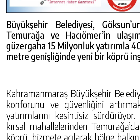
Büyükşehir Belediyesi, Göksun’u
Temurağa ve Hacıömer’in ulaşım
güzergaha 15 Milyonluk yatırımla 4
metre genişliğinde yeni bir köprü in
Kahramanmaraş Büyükşehir Belediyes
konforunu ve güvenliğini artırm
DA
GÖKSUN HAFIZLIK KIZ KUR’AN KURSU
yatırımlarını kesintisiz sürdürüy
ÖĞRENCILERINE DARENDE GEZISI.
kırsal mahallelerinden Temurağa’
GÜNLÜK HABER AKIŞI
köprü, hizmete açılarak bölge halkını