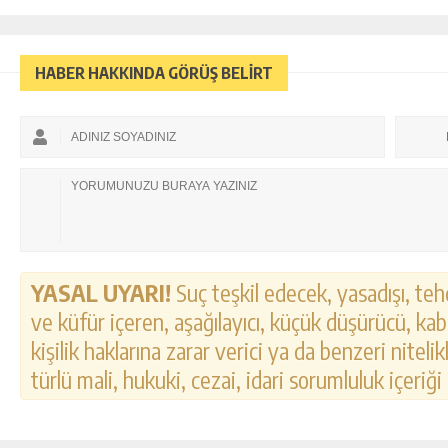
HABER HAKKINDA GÖRÜŞ BELİRT
YASAL UYARI!
Suç teşkil edecek, yasadışı, tehd
ve küfür içeren, aşağılayıcı, küçük düşürücü, kab
kişilik haklarına zarar verici ya da benzeri nitel
türlü mali, hukuki, cezai, idari sorumluluk içeriği