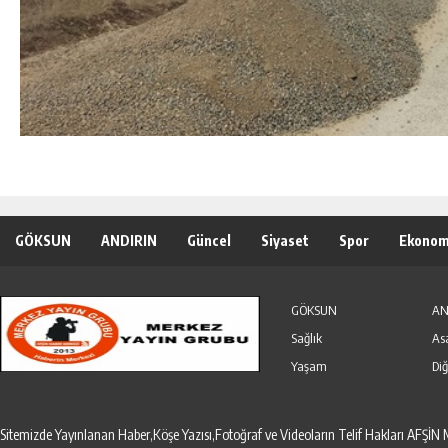
GÖKSUN
ANDIRIN
Güncel
Siyaset
Spor
Ekonom
Özel Haber
Seri İlanlar
GÖKSUN
AN
Sağlık
As
Yaşam
Diğ
Sitemizde Yayınlanan Haber,Köşe Yazısı,Fotoğraf ve Videoların Telif Hakları AF