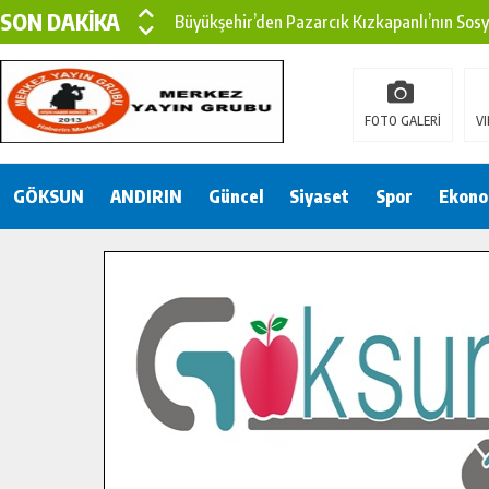
SON DAKİKA
Büyükşehir’den Pazarcık Kızkapanlı’nın Sos
Büyükşehir’den Pazarcık Kırsalına Modern Ul
Çin’den KSÜ’ye Uluslararası Başarı: Edinilen
FOTO GALERİ
VI
Büyükşehir, Türkoğlu Derebaşı Sokak’ta Sıca
GÖKSUN
ANDIRIN
Gençler Pusula Maraş Kampında Yeni Medya v
Güncel
Siyaset
Spor
Ekono
15 TEMMUZ’DA ŞEHİTLERİMİZ DUALARLA A
Büyükşehir, Göksun Kırsalında Ulaşım Konfor
İlçe Jandarma Komutanı Karakaya’dan Başkan
Bertiz’in Yeni Köprüsünde Sona Doğru.