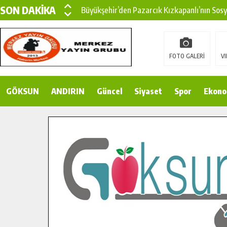
SON DAKİKA
Büyükşehir’den Pazarcık Kızkapanlı’nın Sos
Büyükşehir’den Pazarcık Kırsalına Modern Ul
Çin’den KSÜ’ye Uluslararası Başarı: Edinilen
FOTO GALERİ
VI
Büyükşehir, Türkoğlu Derebaşı Sokak’ta Sıca
GÖKSUN
ANDIRIN
Gençler Pusula Maraş Kampında Yeni Medya v
Güncel
Siyaset
Spor
Ekono
15 TEMMUZ’DA ŞEHİTLERİMİZ DUALARLA A
Büyükşehir, Göksun Kırsalında Ulaşım Konfor
İlçe Jandarma Komutanı Karakaya’dan Başkan
Bertiz’in Yeni Köprüsünde Sona Doğru.