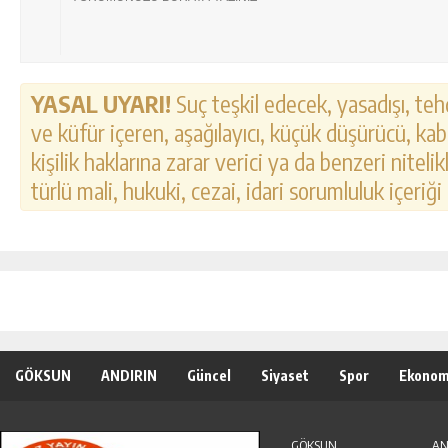
YASAL UYARI!
Suç teşkil edecek, yasadışı, tehd
ve küfür içeren, aşağılayıcı, küçük düşürücü, kab
kişilik haklarına zarar verici ya da benzeri nitel
türlü mali, hukuki, cezai, idari sorumluluk içeriği
GÖKSUN
ANDIRIN
Güncel
Siyaset
Spor
Ekonom
Özel Haber
Seri İlanlar
GÖKSUN
AN