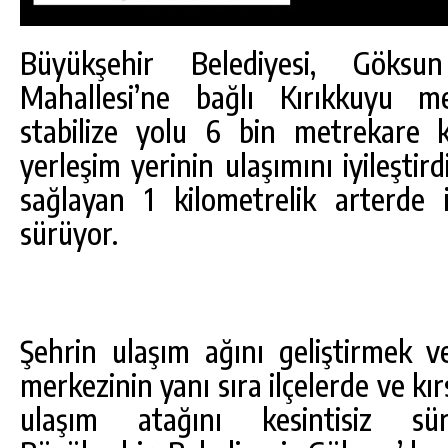
Büyükşehir Belediyesi, Göksu
Mahallesi’ne bağlı Kırıkkuyu m
stabilize yolu 6 bin metrekare k
yerleşim yerinin ulaşımını iyileştird
sağlayan 1 kilometrelik arterde i
sürüyor.
Şehrin ulaşım ağını geliştirmek v
DA
GÖKSUN HAFIZLIK KIZ KUR’AN KURSU
ÖĞRENCILERINE DARENDE GEZISI.
merkezinin yanı sıra ilçelerde ve kır
ulaşım atağını kesintisiz s
GÜNLÜK HABER AKIŞI