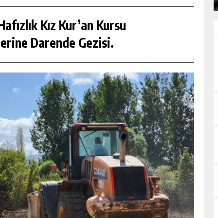
afızlık Kız Kur’an Kursu
erine Darende Gezisi.