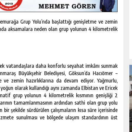
Temurağa Grup Yolu’nda başlattığı genişletme ve zemin
aşımda aksamalara neden olan grup yolunun 4 kilometrelik
irerek vatandaşlara daha konforlu seyahat imkânı sunmak
manmaraş Büyükşehir Belediyesi, Göksun’da Hacıömer –
e ve zemin hazırlıklarına da devam ediyor. Yağmurlu,
oğun olarak kullandığı aynı zamanda Elbistan ve Ericek
rnatif grup yolunun 4 kilometrelik kısmının genişliği 2
ıklarının tamamlanmasının ardından sathi olan grup yolu
NDA
GÖKSUN HAFIZLIK KIZ KUR’AN KURSU
 bir şekilde sürdürülen çalışmaların kısa süre içerisinde
ÖĞRENCILERINE DARENDE GEZISI.
hizmete sunulması ve bölgede ulaşım standardının üst
GÜNLÜK HABER AKIŞI