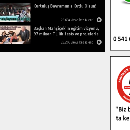
Kurtuluş Bayramımız Kutlu Olsun!
23.684 views kez izlendi
Başkan Mahçiçek’in eğitim vizyonu,
97 milyon TL’lik tesis ve projelerle
birleşti, gençlere umut oldu.
23.296 views kez izlendi