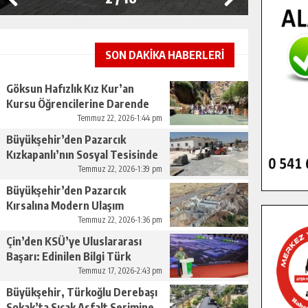
SON DAKİKA HABERLERİ
Göksun Hafızlık Kız Kur’an
Kursu Öğrencilerine Darende
Gezisi.
Temmuz 22, 2026-1:44 pm
Büyükşehir’den Pazarcık
Kızkapanlı’nın Sosyal Tesisinde
Çevre Düzenlemesi.
Temmuz 22, 2026-1:39 pm
Büyükşehir’den Pazarcık
Kırsalına Modern Ulaşım
Yatırımı.
Temmuz 22, 2026-1:36 pm
Çin’den KSÜ’ye Uluslararası
Başarı: Edinilen Bilgi Türk
Tarımına Katkı Sağlayacak.
Temmuz 17, 2026-2:43 pm
Büyükşehir, Türkoğlu Derebaşı
Sokak’ta Sıcak Asfalt Serimine