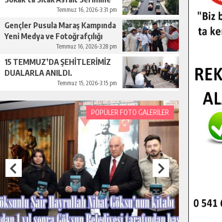
Başladı.
Temmuz 16, 2026-3:31 pm
Gençler Pusula Maraş Kampında
Yeni Medya ve Fotoğrafçılığı
Keşfetti.
Temmuz 16, 2026-3:28 pm
15 TEMMUZ’DA ŞEHİTLERİMİZ
DUALARLA ANILDI.
Temmuz 15, 2026-3:15 pm
POPÜLER FOTO GALERİLER