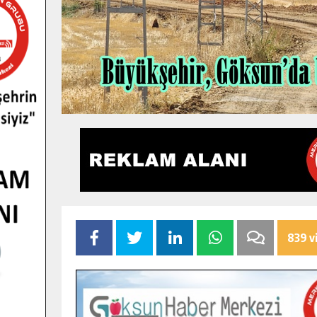
839 v