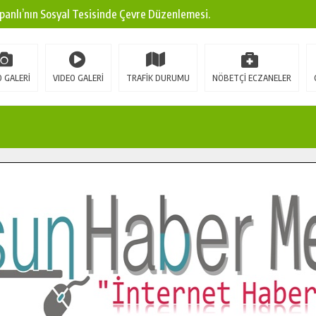
panlı’nın Sosyal Tesisinde Çevre Düzenlemesi.
ına Modern Ulaşım Yatırımı.
arı: Edinilen Bilgi Türk Tarımına Katkı Sağlayacak.
 GALERİ
VIDEO GALERİ
TRAFİK DURUMU
NÖBETÇİ ECZANELER
Sokak’ta Sıcak Asfalt Serimine Başladı.
 Yeni Medya ve Fotoğrafçılığı Keşfetti.
 DUALARLA ANILDI.
Ulaşım Konforunu Yükseltiyor.
ya’dan Başkan Cüce’ye Veda Ziyareti.
a Doğru.