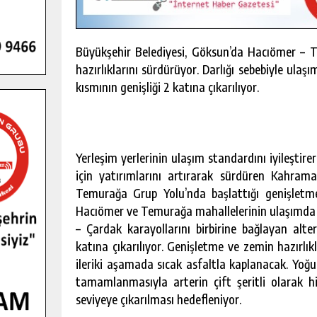
Büyükşehir Belediyesi, Göksun’da Hacıömer – 
hazırlıklarını sürdürüyor. Darlığı sebebiyle ul
kısmının genişliği 2 katına çıkarılıyor.
Yerleşim yerlerinin ulaşım standardını iyileşt
için yatırımlarını artırarak sürdüren Kahra
Temurağa Grup Yolu’nda başlattığı genişletm
Hacıömer ve Temurağa mahallelerinin ulaşımda y
– Çardak karayollarını birbirine bağlayan alte
katına çıkarılıyor. Genişletme ve zemin hazırl
GENÇLER PUSULA MARAŞ KAMPI
ileriki aşamada sıcak asfaltla kaplanacak. Yoğun
YENI MEDYA VE FOTOĞRAFÇILIĞI
KEŞFETTI.
tamamlanmasıyla arterin çift şeritli olarak 
GÜNLÜK HABER AKIŞI
seviyeye çıkarılması hedefleniyor.