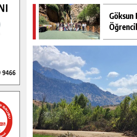
Göksun H
Öğrencil