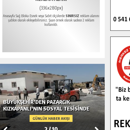
(336x280px)
Anasayfa Sağ Bloka Esnek veya Sabit ölçülerde
SINIRSIZ
reklam alanını
şablon olarak ekleyebilirsiniz. Şuan örnek olarak sadece 2 reklam
kullanıldı.
BÜYÜKŞEHIR’DEN PAZARCIK
BÜYÜKŞ
KIZKAPANLI’NIN SOSYAL TESISINDE
MODERN
ÇEVRE DÜZENLEMESI.
GÜNLÜK HABER AKIŞI
2
/
10