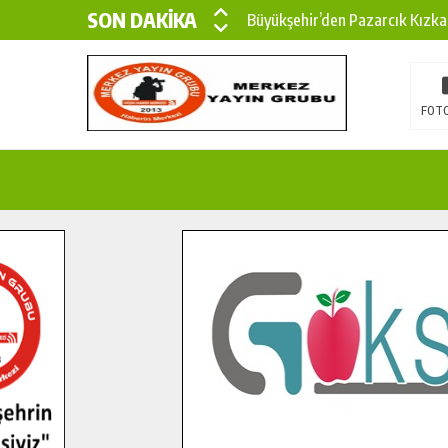
SON DAKİKA
Büyükşehir’den Pazarcık Kızka
Büyükşehir’den Pazarcık Kırsal
Çin’den KSÜ’ye Uluslararası Baş
FOTO
Büyükşehir, Türkoğlu Derebaşı 
Gençler Pusula Maraş Kampında
15 TEMMUZ’DA ŞEHİTLERİMİZ
Büyükşehir, Göksun Kırsalında 
İlçe Jandarma Komutanı Karaka
Bertiz’in Yeni Köprüsünde Son