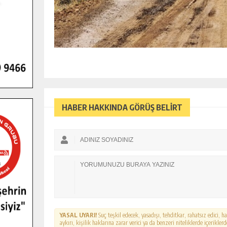
HABER HAKKINDA GÖRÜŞ BELİRT
YASAL UYARI!
Suç teşkil edecek, yasadışı, tehditkar, rahatsız edici, 
aykırı, kişilik haklarına zarar verici ya da benzeri niteliklerde içerikl