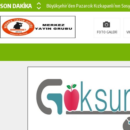
SON DAKİKA
Büyükşehir’den Pazarcık Kızkapanlı’nın Sos
Büyükşehir’den Pazarcık Kırsalına Modern Ul
Çin’den KSÜ’ye Uluslararası Başarı: Edinilen
FOTO GALERİ
VI
Büyükşehir, Türkoğlu Derebaşı Sokak’ta Sıca
Gençler Pusula Maraş Kampında Yeni Medya v
15 TEMMUZ’DA ŞEHİTLERİMİZ DUALARLA A
Büyükşehir, Göksun Kırsalında Ulaşım Konfor
İlçe Jandarma Komutanı Karakaya’dan Başkan
Bertiz’in Yeni Köprüsünde Sona Doğru.