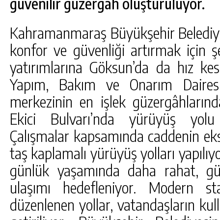
güvenilir güzergah oluşturuluyor.
Kahramanmaraş Büyükşehir Belediyes
konfor ve güvenliği artırmak için 
yatırımlarına Göksun’da da hız k
Yapım, Bakım ve Onarım Dairesi B
merkezinin en işlek güzergâhların
Ekici Bulvarı’nda yürüyüş yolu i
Çalışmalar kapsamında caddenin eksi
taş kaplamalı yürüyüş yolları yapılıy
günlük yaşamında daha rahat, güv
DA
GÖKSUN HAFIZLIK KIZ KUR’AN KURSU
ulaşımı hedefleniyor. Modern st
ÖĞRENCILERINE DARENDE GEZISI.
düzenlenen yollar, vatandaşların kull
GÜNLÜK HABER AKIŞI