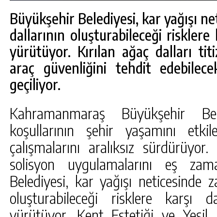
Büyükşehir Belediyesi, kar yağışı n
dallarının oluşturabileceği risklere
yürütüyor. Kırılan ağaç dalları tit
araç güvenliğini tehdit edebilec
geçiliyor.
Kahramanmaraş Büyükşehir Bel
koşullarının şehir yaşamını etk
çalışmalarını aralıksız sürdürüyo
solisyon uygulamalarını eş zam
DA
GÖKSUN HAFIZLIK KIZ KUR’AN KURSU
Belediyesi, kar yağışı neticesinde 
ÖĞRENCILERINE DARENDE GEZISI.
oluşturabileceği risklere karşı
GÜNLÜK HABER AKIŞI
yürütüyor. Kent Estetiği ve Yeşil 