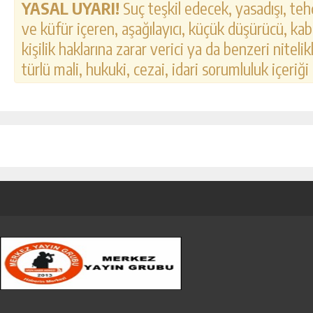
YASAL UYARI!
Suç teşkil edecek, yasadışı, tehd
ve küfür içeren, aşağılayıcı, küçük düşürücü, kab
kişilik haklarına zarar verici ya da benzeri nitel
türlü mali, hukuki, cezai, idari sorumluluk içeriği