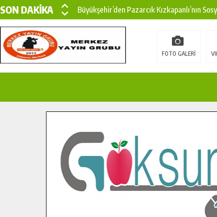
SON DAKİKA
Büyükşehir’den Pazarcık Kızkapanlı’nın Sos
Büyükşehir’den Pazarcık Kırsalına Modern Ul
Çin’den KSÜ’ye Uluslararası Başarı: Edinilen
FOTO GALERİ
VI
Büyükşehir, Türkoğlu Derebaşı Sokak’ta Sıca
Gençler Pusula Maraş Kampında Yeni Medya v
15 TEMMUZ’DA ŞEHİTLERİMİZ DUALARLA A
Büyükşehir, Göksun Kırsalında Ulaşım Konfor
İlçe Jandarma Komutanı Karakaya’dan Başkan
Bertiz’in Yeni Köprüsünde Sona Doğru.