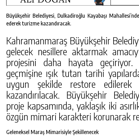
Büyükşehir Belediyesi, Dulkadiroğlu Kayabaşı Mahallesi’nd
ederek turizme kazandıracak.
Kahramanmaraş Büyükşehir Belediyesi
gelecek nesillere aktarmak amacıy
projesini daha hayata geçiriyor
geçmişine ışık tutan tarihi yapılar
uygun şekilde restore edilerek
kazandırılacak. Büyükşehir Beledi
proje kapsamında, yaklaşık iki asırlı
DA
GÖKSUN HAFIZLIK KIZ KUR’AN KURSU
özgün mimari karakteri korunarak re
ÖĞRENCILERINE DARENDE GEZISI.
GÜNLÜK HABER AKIŞI
Geleneksel Maraş Mimarisiyle Şekillenecek