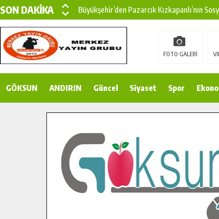
SON DAKİKA
Büyükşehir’den Pazarcık Kızkapanlı’nın Sos
Büyükşehir’den Pazarcık Kırsalına Modern Ul
Çin’den KSÜ’ye Uluslararası Başarı: Edinilen
FOTO GALERİ
VI
Büyükşehir, Türkoğlu Derebaşı Sokak’ta Sıca
GÖKSUN
ANDIRIN
Gençler Pusula Maraş Kampında Yeni Medya v
Güncel
Siyaset
Spor
Ekono
15 TEMMUZ’DA ŞEHİTLERİMİZ DUALARLA A
Büyükşehir, Göksun Kırsalında Ulaşım Konfor
İlçe Jandarma Komutanı Karakaya’dan Başkan
Bertiz’in Yeni Köprüsünde Sona Doğru.