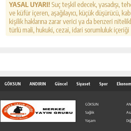
YASAL UYARI!
Suç teşkil edecek, yasadışı, tehd
ve küfür içeren, aşağılayıcı, küçük düşürücü, kab
kişilik haklarına zarar verici ya da benzeri nitel
türlü mali, hukuki, cezai, idari sorumluluk içeriği
GÖKSUN
ANDIRIN
Güncel
Siyaset
Spor
Ekonom
Özel Haber
Seri İlanlar
GÖKSUN
AN
Sağlık
As
Yaşam
Diğ