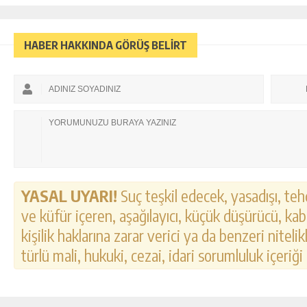
HABER HAKKINDA GÖRÜŞ BELİRT
YASAL UYARI!
Suç teşkil edecek, yasadışı, tehd
ve küfür içeren, aşağılayıcı, küçük düşürücü, kab
kişilik haklarına zarar verici ya da benzeri nitel
türlü mali, hukuki, cezai, idari sorumluluk içeriği