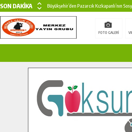
SON DAKİKA
Büyükşehir’den Pazarcık Kızkapanlı’nın Sos
Büyükşehir’den Pazarcık Kırsalına Modern Ul
Çin’den KSÜ’ye Uluslararası Başarı: Edinilen
FOTO GALERİ
VI
Büyükşehir, Türkoğlu Derebaşı Sokak’ta Sıca
Gençler Pusula Maraş Kampında Yeni Medya v
15 TEMMUZ’DA ŞEHİTLERİMİZ DUALARLA A
Büyükşehir, Göksun Kırsalında Ulaşım Konfor
İlçe Jandarma Komutanı Karakaya’dan Başkan
Bertiz’in Yeni Köprüsünde Sona Doğru.