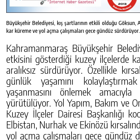
Büyükşehir Belediyesi, kış şartlarının etkili olduğu Göksun, 
kar küreme ve yol açma çalışmaları gece gündüz sürdürüyor.
Kahramanmaraş Büyükşehir Belediye
etkisini gösterdiği kuzey ilçelerde k
aralıksız sürdürüyor. Özellikle kırs
günlük yaşamını kolaylaştırma
yaşanmasını önlemek amacıyla k
yürütülüyor. Yol Yapım, Bakım ve On
DA
GÖKSUN HAFIZLIK KIZ KUR’AN KURSU
Kuzey İlçeler Dairesi Başkanlığı ko
ÖĞRENCILERINE DARENDE GEZISI.
Elbistan, Nurhak ve Ekinözü kırsalın
GÜNLÜK HABER AKIŞI
yol açma çalışmaları gece gündüz de