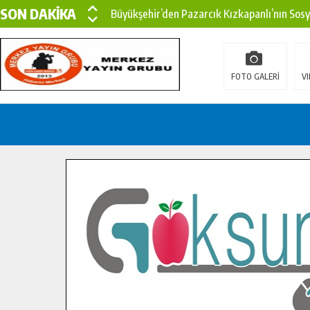
SON DAKİKA
Büyükşehir’den Pazarcık Kızkapanlı’nın Sos
Büyükşehir’den Pazarcık Kırsalına Modern Ul
Çin’den KSÜ’ye Uluslararası Başarı: Edinilen
FOTO GALERİ
VI
Büyükşehir, Türkoğlu Derebaşı Sokak’ta Sıca
Gençler Pusula Maraş Kampında Yeni Medya v
15 TEMMUZ’DA ŞEHİTLERİMİZ DUALARLA A
Büyükşehir, Göksun Kırsalında Ulaşım Konfor
İlçe Jandarma Komutanı Karakaya’dan Başkan
Bertiz’in Yeni Köprüsünde Sona Doğru.