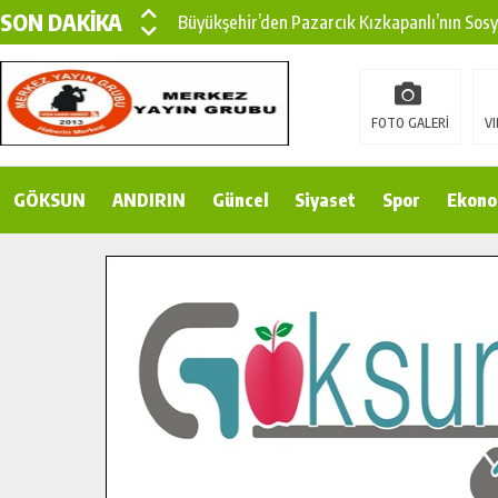
SON DAKİKA
Büyükşehir’den Pazarcık Kızkapanlı’nın Sos
Büyükşehir’den Pazarcık Kırsalına Modern Ul
Çin’den KSÜ’ye Uluslararası Başarı: Edinilen
FOTO GALERİ
VI
Büyükşehir, Türkoğlu Derebaşı Sokak’ta Sıca
GÖKSUN
ANDIRIN
Gençler Pusula Maraş Kampında Yeni Medya v
Güncel
Siyaset
Spor
Ekono
15 TEMMUZ’DA ŞEHİTLERİMİZ DUALARLA A
Büyükşehir, Göksun Kırsalında Ulaşım Konfor
İlçe Jandarma Komutanı Karakaya’dan Başkan
Bertiz’in Yeni Köprüsünde Sona Doğru.