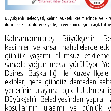
Büyükşehir Belediyesi, şehrin yüksek kesimlerinde ve kır
durmaksızın sürdürerek yerleşim yerlerini ulaşıma açık tutuy
Kahramanmaraş Büyükşehir Bel
kesimleri ve kırsal mahallelerde etki
günlük yaşamı olumsuz etkilemem
sahada yoğun mesai yürütüyor. Yo
Dairesi Başkanlığı ile Kuzey İlçele
ekipler, gece gündüz demeden sah
DA
GÖKSUN HAFIZLIK KIZ KUR’AN KURSU
yerlerinin ulaşıma açık tutulması 
ÖĞRENCILERINE DARENDE GEZISI.
Büyükşehir Belediyesinden yapılan
GÜNLÜK HABER AKIŞI
koşullarının ulaşımı ve günlük 