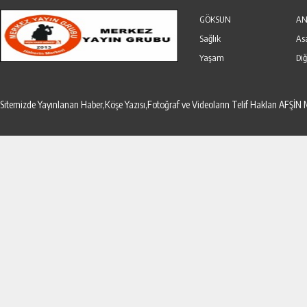
Özel Haber
Seri İlanlar
GÖKSUN
AN
Sağlık
As
Yaşam
Diğ
Sitemizde Yayınlanan Haber,Köşe Yazısı,Fotoğraf ve Videoların Telif Hakları AF