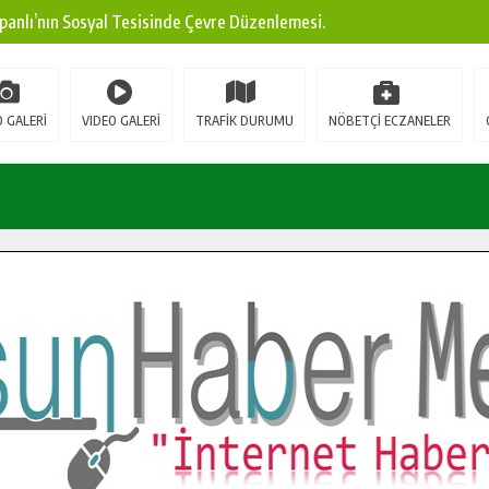
panlı’nın Sosyal Tesisinde Çevre Düzenlemesi.
ına Modern Ulaşım Yatırımı.
arı: Edinilen Bilgi Türk Tarımına Katkı Sağlayacak.
 GALERİ
VIDEO GALERİ
TRAFİK DURUMU
NÖBETÇİ ECZANELER
Sokak’ta Sıcak Asfalt Serimine Başladı.
 Yeni Medya ve Fotoğrafçılığı Keşfetti.
 DUALARLA ANILDI.
Ulaşım Konforunu Yükseltiyor.
ya’dan Başkan Cüce’ye Veda Ziyareti.
a Doğru.