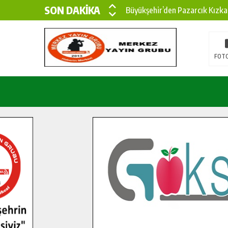
SON DAKİKA
Büyükşehir’den Pazarcık Kızka
Büyükşehir’den Pazarcık Kırsal
Çin’den KSÜ’ye Uluslararası Baş
FOTO
Büyükşehir, Türkoğlu Derebaşı 
Gençler Pusula Maraş Kampında
15 TEMMUZ’DA ŞEHİTLERİMİZ
Büyükşehir, Göksun Kırsalında 
İlçe Jandarma Komutanı Karaka
Bertiz’in Yeni Köprüsünde Son