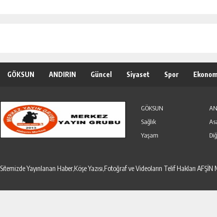
GÖKSUN
ANDIRIN
Güncel
Siyaset
Spor
Ekonom
Özel Haber
Seri İlanlar
GÖKSUN
AN
Sağlık
As
Yaşam
Diğ
Sitemizde Yayınlanan Haber,Köşe Yazısı,Fotoğraf ve Videoların Telif Hakları AF