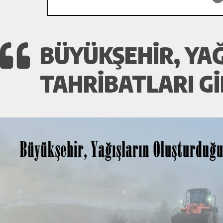
BÜYÜKŞEHIR, YA
TAHRIBATLARI GI