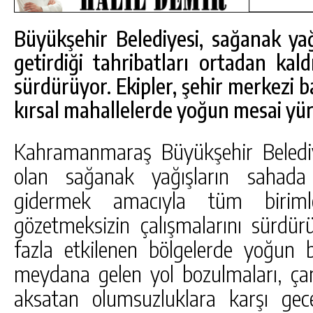
Büyükşehir Belediyesi, sağanak ya
getirdiği tahribatları ortadan kal
sürdürüyor. Ekipler, şehir merkezi b
kırsal mahallelerde yoğun mesai yü
Kahramanmaraş Büyükşehir Belediyes
olan sağanak yağışların sahada 
gidermek amacıyla tüm biriml
gözetmeksizin çalışmalarını sürdürü
fazla etkilenen bölgelerde yoğun b
DA
GÖKSUN HAFIZLIK KIZ KUR’AN KURSU
ÖĞRENCILERINE DARENDE GEZISI.
meydana gelen yol bozulmaları, çamu
GÜNLÜK HABER AKIŞI
aksatan olumsuzluklara karşı ge