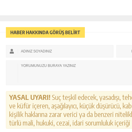
HABER HAKKINDA GÖRÜŞ BELİRT
YASAL UYARI!
Suç teşkil edecek, yasadışı, tehd
ve küfür içeren, aşağılayıcı, küçük düşürücü, kab
kişilik haklarına zarar verici ya da benzeri nitel
türlü mali, hukuki, cezai, idari sorumluluk içeriği