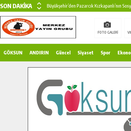
SON DAKİKA
Büyükşehir’den Pazarcık Kızkapanlı’nın Sos
Büyükşehir’den Pazarcık Kırsalına Modern Ul
Çin’den KSÜ’ye Uluslararası Başarı: Edinilen
FOTO GALERİ
VI
Büyükşehir, Türkoğlu Derebaşı Sokak’ta Sıca
GÖKSUN
ANDIRIN
Gençler Pusula Maraş Kampında Yeni Medya v
Güncel
Siyaset
Spor
Ekono
15 TEMMUZ’DA ŞEHİTLERİMİZ DUALARLA A
Büyükşehir, Göksun Kırsalında Ulaşım Konfor
İlçe Jandarma Komutanı Karakaya’dan Başkan
Bertiz’in Yeni Köprüsünde Sona Doğru.