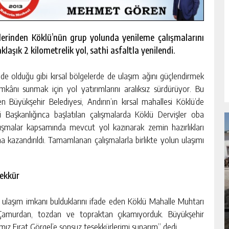
elerinden Köklü’nün grup yolunda yenileme çalışmalarını
şık 2 kilometrelik yol, sathi asfaltla yenilendi.
e olduğu gibi kırsal bölgelerde de ulaşım ağını güçlendirmek
kânı sunmak için yol yatırımlarını aralıksız sürdürüyor. Bu
üyükşehir Belediyesi, Andırın’ın kırsal mahallesi Köklü’de
si Başkanlığınca başlatılan çalışmalarda Köklü Dervişler oba
alışmalar kapsamında mevcut yol kazınarak zemin hazırlıkları
ıma kazandırıldı. Tamamlanan çalışmalarla birlikte yolun ulaşımı
şekkür
NDA
GÖKSUN HAFIZLIK KIZ KUR’AN KURSU
ÖĞRENCILERINE DARENDE GEZISI.
 ulaşım imkanı bulduklarını ifade eden Köklü Mahalle Muhtarı
GÜNLÜK HABER AKIŞI
 Çamurdan, tozdan ve topraktan çıkamıyorduk. Büyükşehir
ımız Fırat Görgel’e sonsuz teşekkürlerimi sunarım” dedi.