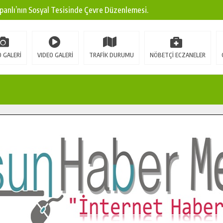
panlı’nın Sosyal Tesisinde Çevre Düzenlemesi.
ına Modern Ulaşım Yatırımı.
arı: Edinilen Bilgi Türk Tarımına Katkı Sağlayacak.
 GALERİ
VIDEO GALERİ
TRAFİK DURUMU
NÖBETÇİ ECZANELER
Sokak’ta Sıcak Asfalt Serimine Başladı.
 Yeni Medya ve Fotoğrafçılığı Keşfetti.
 DUALARLA ANILDI.
Ulaşım Konforunu Yükseltiyor.
ya’dan Başkan Cüce’ye Veda Ziyareti.
a Doğru.