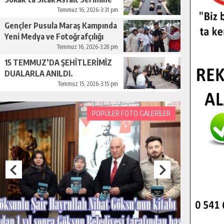
Başladı.
Temmuz 16, 2026-3:31 pm
Gençler Pusula Maraş Kampında
Yeni Medya ve Fotoğrafçılığı
Keşfetti.
Temmuz 16, 2026-3:28 pm
15 TEMMUZ’DA ŞEHİTLERİMİZ
DUALARLA ANILDI.
Temmuz 15, 2026-3:15 pm
POPÜLER FOTO GALERİLER