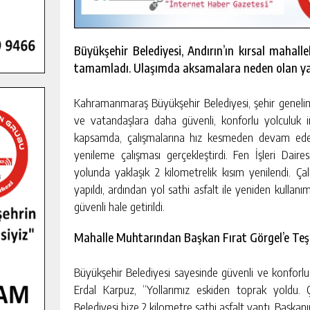
Büyükşehir Belediyesi, Andırın’ın kırsal mahall
tamamladı. Ulaşımda aksamalara neden olan yakla
Kahramanmaraş Büyükşehir Belediyesi, şehir genelind
ve vatandaşlara daha güvenli, konforlu yolculuk im
kapsamda, çalışmalarına hız kesmeden devam eden B
yenileme çalışması gerçekleştirdi. Fen İşleri Daire
yolunda yaklaşık 2 kilometrelik kısım yenilendi. Ç
yapıldı, ardından yol sathi asfalt ile yeniden kullan
güvenli hale getirildi.
Mahalle Muhtarından Başkan Fırat Görgel’e Te
GENÇLER PUSULA MARAŞ KAMPI
YENI MEDYA VE FOTOĞRAFÇILIĞI
Büyükşehir Belediyesi sayesinde güvenli ve konforlu
KEŞFETTI.
GÜNLÜK HABER AKIŞI
Erdal Karpuz, “Yollarımız eskiden toprak yoldu.
Belediyesi bize 2 kilometre sathi asfalt yaptı. Başkan