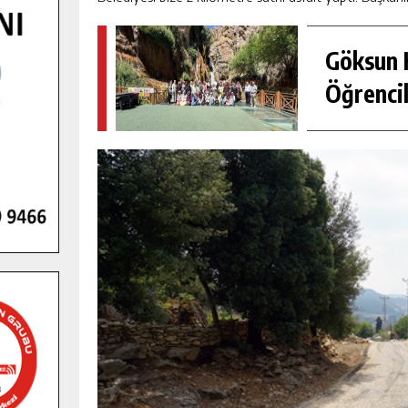
Göksun H
Öğrencil