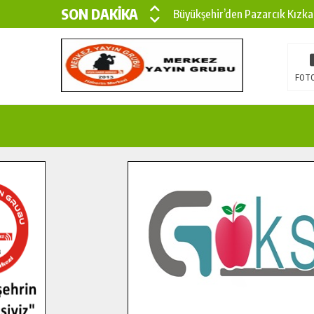
SON DAKİKA
Büyükşehir’den Pazarcık Kızka
Büyükşehir’den Pazarcık Kırsal
Çin’den KSÜ’ye Uluslararası Baş
FOTO
Büyükşehir, Türkoğlu Derebaşı 
Gençler Pusula Maraş Kampında
15 TEMMUZ’DA ŞEHİTLERİMİZ
Büyükşehir, Göksun Kırsalında 
İlçe Jandarma Komutanı Karaka
Bertiz’in Yeni Köprüsünde Son