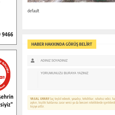
default
HABER HAKKINDA GÖRÜŞ BELİRT
YASAL UYARI!
Suç teşkil edecek, yasadışı, tehditkar, rahatsız edici, 
aykırı, kişilik haklarına zarar verici ya da benzeri niteliklerde içerikl
kişiye aittir.