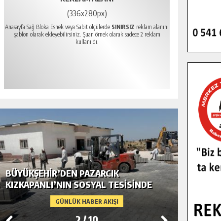
(336x280px)
Anasayfa Sağ Bloka Esnek veya Sabit ölçülerde
SINIRSIZ
reklam alanını
şablon olarak ekleyebilirsiniz. Şuan örnek olarak sadece 2 reklam
kullanıldı.
BÜYÜKŞEHIR’DEN PAZARCIK
BÜYÜKŞ
KIZKAPANLI’NIN SOSYAL TESISINDE
MODERN
ÇEVRE DÜZENLEMESI.
GÜNLÜK HABER AKIŞI
2
/
10