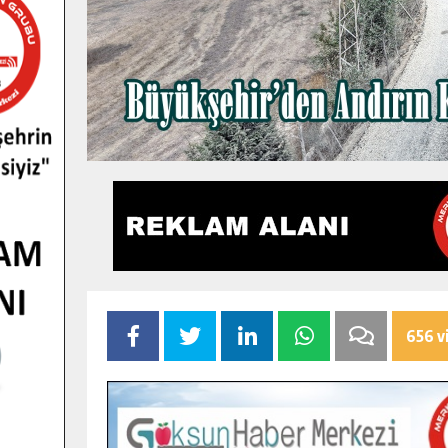
656 v