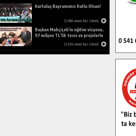
Kurtuluş Bayramımız Kutlu Olsun!
23.684 views kez izlendi
Başkan Mahçiçek’in eğitim vizyonu,
97 milyon TL’lik tesis ve projelerle
birleşti, gençlere umut oldu.
23.296 views kez izlendi