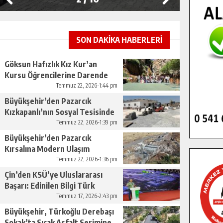
SON DAKİKA HABERLERİ
Göksun Hafızlık Kız Kur’an
Kursu Öğrencilerine Darende
Gezisi.
Temmuz 22, 2026-1:44 pm
Büyükşehir’den Pazarcık
Kızkapanlı’nın Sosyal Tesisinde
Çevre Düzenlemesi.
Temmuz 22, 2026-1:39 pm
Büyükşehir’den Pazarcık
Kırsalına Modern Ulaşım
Yatırımı.
Temmuz 22, 2026-1:36 pm
Çin’den KSÜ’ye Uluslararası
Başarı: Edinilen Bilgi Türk
Tarımına Katkı Sağlayacak.
Temmuz 17, 2026-2:43 pm
Büyükşehir, Türkoğlu Derebaşı
Sokak’ta Sıcak Asfalt Serimine