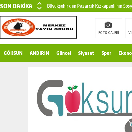
SON DAKİKA
Büyükşehir’den Pazarcık Kızkapanlı’nın Sos
Büyükşehir’den Pazarcık Kırsalına Modern Ul
Çin’den KSÜ’ye Uluslararası Başarı: Edinilen
FOTO GALERİ
VI
Büyükşehir, Türkoğlu Derebaşı Sokak’ta Sıca
GÖKSUN
ANDIRIN
Gençler Pusula Maraş Kampında Yeni Medya v
Güncel
Siyaset
Spor
Ekono
15 TEMMUZ’DA ŞEHİTLERİMİZ DUALARLA A
Büyükşehir, Göksun Kırsalında Ulaşım Konfor
İlçe Jandarma Komutanı Karakaya’dan Başkan
Bertiz’in Yeni Köprüsünde Sona Doğru.