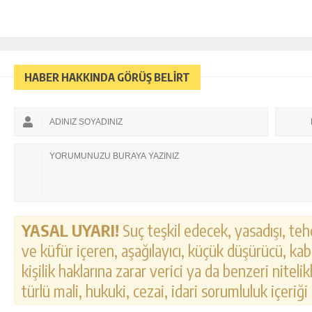
HABER HAKKINDA GÖRÜŞ BELİRT
YASAL UYARI!
Suç teşkil edecek, yasadışı, tehd
ve küfür içeren, aşağılayıcı, küçük düşürücü, kab
kişilik haklarına zarar verici ya da benzeri nitel
türlü mali, hukuki, cezai, idari sorumluluk içeriği