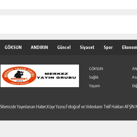
GÖKSUN
ANDIRIN
Güncel
Siyaset
Spor
Ekonom
Özel Haber
Seri İlanlar
GÖKSUN
AN
Sağlık
As
Yaşam
Diğ
Sitemizde Yayınlanan Haber,Köşe Yazısı,Fotoğraf ve Videoların Telif Hakları AF