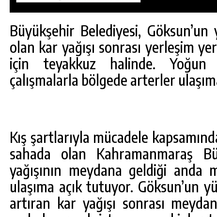
Büyükşehir Belediyesi, Göksun’un y
olan kar yağışı sonrası yerleşim ye
için teyakkuz halinde. Yoğun 
çalışmalarla bölgede arterler ulaşım
Kış şartlarıyla mücadele kapsamınd
sahada olan Kahramanmaraş Büyü
yağışının meydana geldiği anda m
DA
GÖKSUN HAFIZLIK KIZ KUR’AN KURSU
ÖĞRENCILERINE DARENDE GEZISI.
ulaşıma açık tutuyor. Göksun’un yü
artıran kar yağışı sonrası meyda
GÜNLÜK HABER AKIŞI