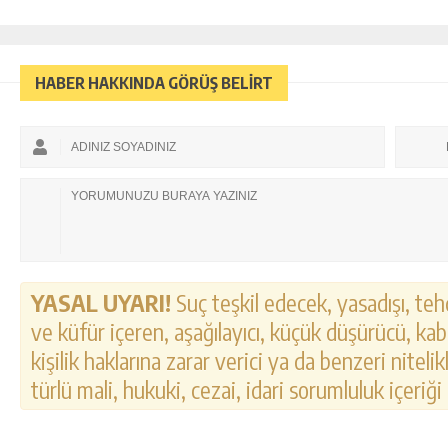
HABER HAKKINDA GÖRÜŞ BELİRT
YASAL UYARI!
Suç teşkil edecek, yasadışı, tehd
ve küfür içeren, aşağılayıcı, küçük düşürücü, kab
kişilik haklarına zarar verici ya da benzeri nitel
türlü mali, hukuki, cezai, idari sorumluluk içeriği