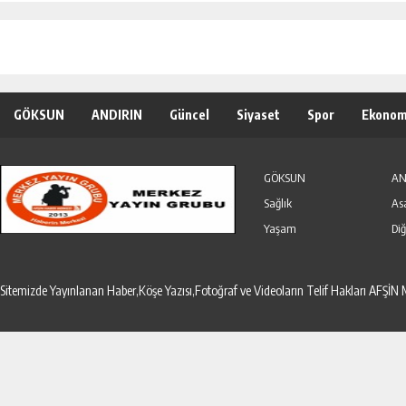
GÖKSUN
ANDIRIN
Güncel
Siyaset
Spor
Ekonom
Özel Haber
Seri İlanlar
GÖKSUN
AN
Sağlık
As
Yaşam
Diğ
Sitemizde Yayınlanan Haber,Köşe Yazısı,Fotoğraf ve Videoların Telif Hakları AF