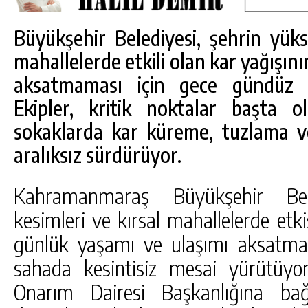
Büyükşehir Belediyesi, şehrin yüks
mahallelerde etkili olan kar yağışın
aksatmaması için gece gündüz ça
Ekipler, kritik noktalar başta 
sokaklarda kar küreme, tuzlama v
aralıksız sürdürüyor.
Kahramanmaraş Büyükşehir Bel
kesimleri ve kırsal mahallelerde etki
günlük yaşamı ve ulaşımı aksatmam
DA
GÖKSUN HAFIZLIK KIZ KUR’AN KURSU
ÖĞRENCILERINE DARENDE GEZISI.
sahada kesintisiz mesai yürütüy
GÜNLÜK HABER AKIŞI
Onarım Dairesi Başkanlığına bağ