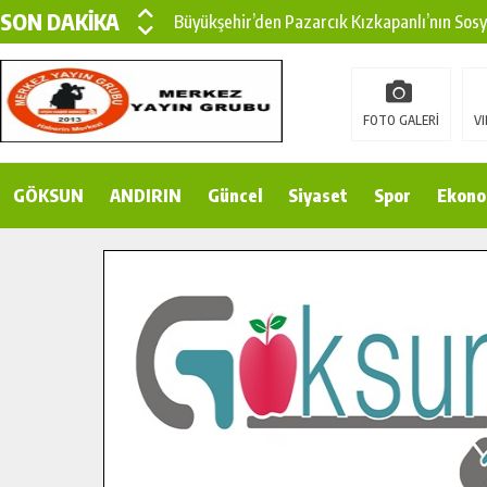
SON DAKİKA
Büyükşehir’den Pazarcık Kızkapanlı’nın Sos
Büyükşehir’den Pazarcık Kırsalına Modern Ul
Çin’den KSÜ’ye Uluslararası Başarı: Edinilen
FOTO GALERİ
VI
Büyükşehir, Türkoğlu Derebaşı Sokak’ta Sıca
GÖKSUN
ANDIRIN
Gençler Pusula Maraş Kampında Yeni Medya v
Güncel
Siyaset
Spor
Ekono
15 TEMMUZ’DA ŞEHİTLERİMİZ DUALARLA A
Büyükşehir, Göksun Kırsalında Ulaşım Konfor
İlçe Jandarma Komutanı Karakaya’dan Başkan
Bertiz’in Yeni Köprüsünde Sona Doğru.