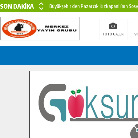
SON DAKİKA
Büyükşehir’den Pazarcık Kızkapanlı’nın Sos
Büyükşehir’den Pazarcık Kırsalına Modern Ul
Çin’den KSÜ’ye Uluslararası Başarı: Edinilen
FOTO GALERİ
VI
Büyükşehir, Türkoğlu Derebaşı Sokak’ta Sıca
Gençler Pusula Maraş Kampında Yeni Medya v
15 TEMMUZ’DA ŞEHİTLERİMİZ DUALARLA A
Büyükşehir, Göksun Kırsalında Ulaşım Konfor
İlçe Jandarma Komutanı Karakaya’dan Başkan
Bertiz’in Yeni Köprüsünde Sona Doğru.