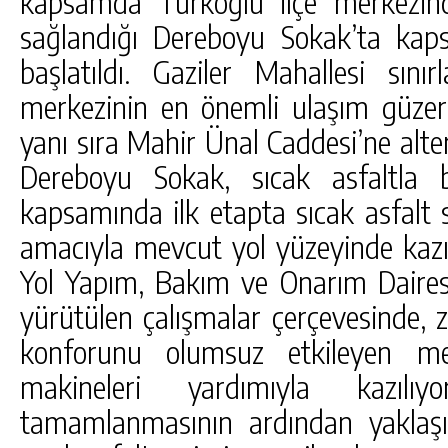
kapsamda Türkoğlu ilçe merkezin
sağlandığı Dereboyu Sokak’ta kaps
başlatıldı. Gaziler Mahallesi sını
merkezinin en önemli ulaşım güzerg
yanı sıra Mahir Ünal Caddesi’ne alt
Dereboyu Sokak, sıcak asfaltla b
kapsamında ilk etapta sıcak asfalt
amacıyla mevcut yol yüzeyinde kazı iş
Yol Yapım, Bakım ve Onarım Dairesi
yürütülen çalışmalar çerçevesinde,
konforunu olumsuz etkileyen me
makineleri yardımıyla kazılıyo
tamamlanmasının ardından yaklaşık