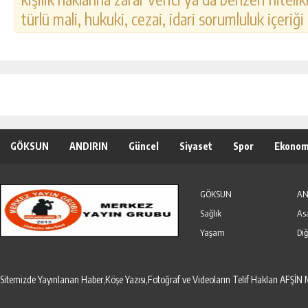
türlü mali, hukuki, cezai, idari sorumluluk içeriği
GÖKSUN
ANDIRIN
Güncel
Siyaset
Spor
Ekonom
Özel Haber
Seri İlanlar
GÖKSUN
AN
Sağlık
As
Yaşam
Diğ
Sitemizde Yayınlanan Haber,Köşe Yazısı,Fotoğraf ve Videoların Telif Hakları AF