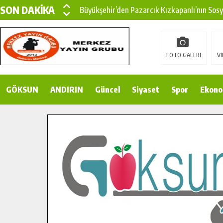
SON DAKİKA
Büyükşehir’den Pazarcık Kızkapanlı’nın Sos
Büyükşehir’den Pazarcık Kırsalına Modern Ul
Çin’den KSÜ’ye Uluslararası Başarı: Edinilen
FOTO GALERİ
VI
Büyükşehir, Türkoğlu Derebaşı Sokak’ta Sıca
GÖKSUN
ANDIRIN
Gençler Pusula Maraş Kampında Yeni Medya v
Güncel
Siyaset
Spor
Ekono
15 TEMMUZ’DA ŞEHİTLERİMİZ DUALARLA A
Büyükşehir, Göksun Kırsalında Ulaşım Konfor
İlçe Jandarma Komutanı Karakaya’dan Başkan
Bertiz’in Yeni Köprüsünde Sona Doğru.