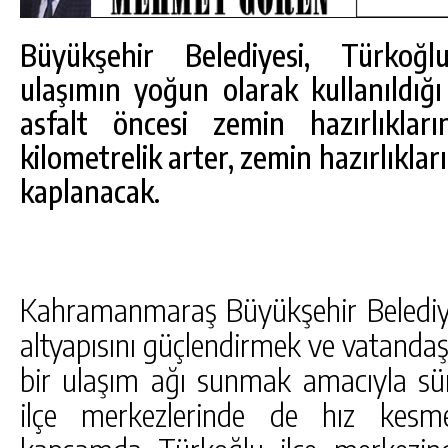
Büyükşehir Belediyesi, Türkoğl
ulaşımın yoğun olarak kullanıldığ
asfalt öncesi zemin hazırlıkları
kilometrelik arter, zemin hazırlıklar
kaplanacak.
Kahramanmaraş Büyükşehir Belediyes
altyapısını güçlendirmek ve vatandaş
DA
GÖKSUN HAFIZLIK KIZ KUR’AN KURSU
bir ulaşım ağı sunmak amacıyla sür
ÖĞRENCILERINE DARENDE GEZISI.
ilçe merkezlerinde de hız kes
GÜNLÜK HABER AKIŞI