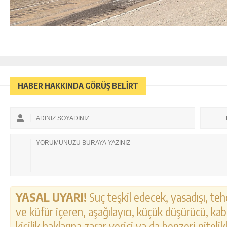
HABER HAKKINDA GÖRÜŞ BELİRT
YASAL UYARI!
Suç teşkil edecek, yasadışı, tehd
ve küfür içeren, aşağılayıcı, küçük düşürücü, kab
kişilik haklarına zarar verici ya da benzeri nitel