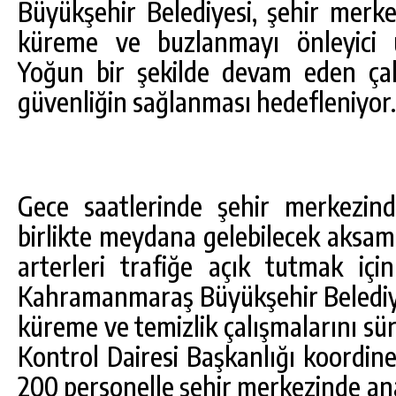
Büyükşehir Belediyesi, şehir merke
küreme ve buzlanmayı önleyici u
Yoğun bir şekilde devam eden çal
güvenliğin sağlanması hedefleniyor.
Gece saatlerinde şehir merkezind
birlikte meydana gelebilecek aks
arterleri trafiğe açık tutmak iç
DA
GÖKSUN HAFIZLIK KIZ KUR’AN KURSU
ÖĞRENCILERINE DARENDE GEZISI.
Kahramanmaraş Büyükşehir Belediyes
GÜNLÜK HABER AKIŞI
küreme ve temizlik çalışmalarını s
Kontrol Dairesi Başkanlığı koordine
200 personelle şehir merkezinde ana