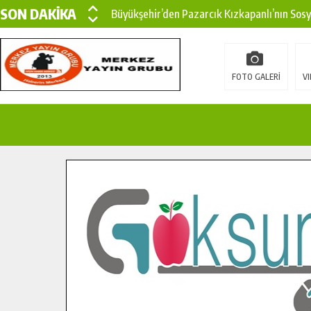
SON DAKİKA
Büyükşehir’den Pazarcık Kızkapanlı’nın Sos
Büyükşehir’den Pazarcık Kırsalına Modern Ul
Çin’den KSÜ’ye Uluslararası Başarı: Edinilen
FOTO GALERİ
VI
Büyükşehir, Türkoğlu Derebaşı Sokak’ta Sıca
Gençler Pusula Maraş Kampında Yeni Medya v
15 TEMMUZ’DA ŞEHİTLERİMİZ DUALARLA A
Büyükşehir, Göksun Kırsalında Ulaşım Konfor
İlçe Jandarma Komutanı Karakaya’dan Başkan
Bertiz’in Yeni Köprüsünde Sona Doğru.