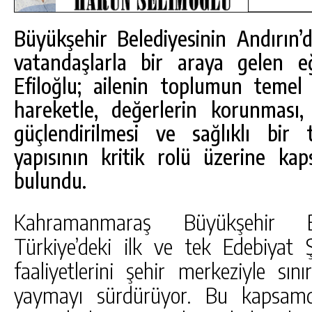
Büyükşehir Belediyesinin Andırın
vatandaşlarla bir araya gelen e
Efiloğlu; ailenin toplumun temel
hareketle, değerlerin korunması, 
güçlendirilmesi ve sağlıklı bir
yapısının kritik rolü üzerine ka
bulundu.
Kahramanmaraş Büyükşehir Be
Türkiye’deki ilk ve tek Edebiyat 
DA
GÖKSUN HAFIZLIK KIZ KUR’AN KURSU
ÖĞRENCILERINE DARENDE GEZISI.
faaliyetlerini şehir merkeziyle sın
GÜNLÜK HABER AKIŞI
yaymayı sürdürüyor. Bu kapsamda