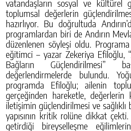
vatandaşların sosyal ve kültürel g
toplumsal değerlerin güçlendirilm
hazırlıyor. Bu doğrultuda Andırın’d
programlardan biri de Andırın Mevla
düzenlenen söyleşi oldu. Programa
eğitimci – yazar Zekeriya Efiloğlu, “
Bağların Güçlendirilmesi” b
değerlendirmelerde bulundu. Yoğ
programda Efiloğlu; ailenin top
gerçeğinden hareketle, değerlerin 
iletişimin güçlendirilmesi ve sağlıklı
yapısının kritik rolüne dikkat çekt
getirdiği bireyselleşme eğilimleri