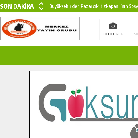
SON DAKİKA
Büyükşehir’den Pazarcık Kızkapanlı’nın Sos
Büyükşehir’den Pazarcık Kırsalına Modern Ul
Çin’den KSÜ’ye Uluslararası Başarı: Edinilen
FOTO GALERİ
VI
Büyükşehir, Türkoğlu Derebaşı Sokak’ta Sıca
Gençler Pusula Maraş Kampında Yeni Medya v
15 TEMMUZ’DA ŞEHİTLERİMİZ DUALARLA A
Büyükşehir, Göksun Kırsalında Ulaşım Konfor
İlçe Jandarma Komutanı Karakaya’dan Başkan
Bertiz’in Yeni Köprüsünde Sona Doğru.