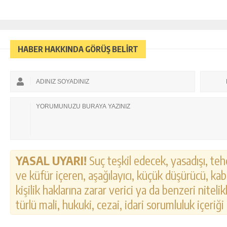
HABER HAKKINDA GÖRÜŞ BELİRT
YASAL UYARI!
Suç teşkil edecek, yasadışı, tehd
ve küfür içeren, aşağılayıcı, küçük düşürücü, kab
kişilik haklarına zarar verici ya da benzeri nitel
türlü mali, hukuki, cezai, idari sorumluluk içeriği