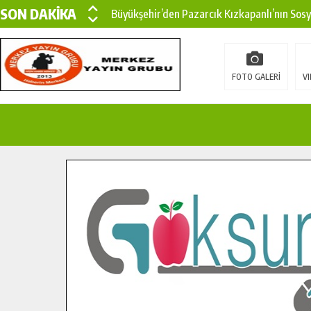
SON DAKİKA
Büyükşehir’den Pazarcık Kızkapanlı’nın Sos
Büyükşehir’den Pazarcık Kırsalına Modern Ul
Çin’den KSÜ’ye Uluslararası Başarı: Edinilen
FOTO GALERİ
VI
Büyükşehir, Türkoğlu Derebaşı Sokak’ta Sıca
Gençler Pusula Maraş Kampında Yeni Medya v
15 TEMMUZ’DA ŞEHİTLERİMİZ DUALARLA A
Büyükşehir, Göksun Kırsalında Ulaşım Konfor
İlçe Jandarma Komutanı Karakaya’dan Başkan
Bertiz’in Yeni Köprüsünde Sona Doğru.