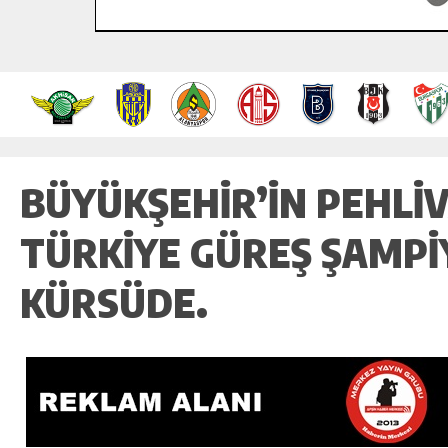
BÜYÜKŞEHIR’IN PEHLI
TÜRKIYE GÜREŞ ŞAMPI
KÜRSÜDE.