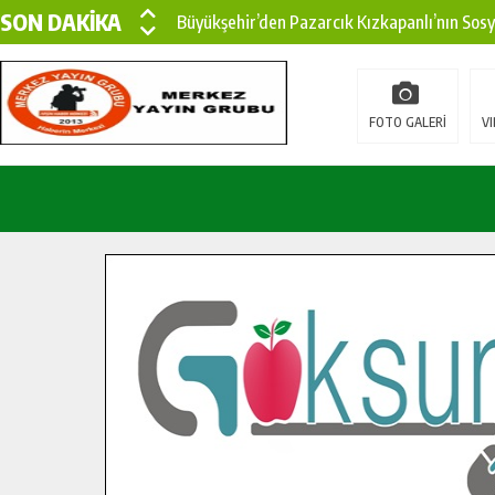
SON DAKİKA
Büyükşehir’den Pazarcık Kızkapanlı’nın Sos
Büyükşehir’den Pazarcık Kırsalına Modern Ul
Çin’den KSÜ’ye Uluslararası Başarı: Edinilen
FOTO GALERİ
VI
Büyükşehir, Türkoğlu Derebaşı Sokak’ta Sıca
Gençler Pusula Maraş Kampında Yeni Medya v
15 TEMMUZ’DA ŞEHİTLERİMİZ DUALARLA A
Büyükşehir, Göksun Kırsalında Ulaşım Konfor
İlçe Jandarma Komutanı Karakaya’dan Başkan
Bertiz’in Yeni Köprüsünde Sona Doğru.