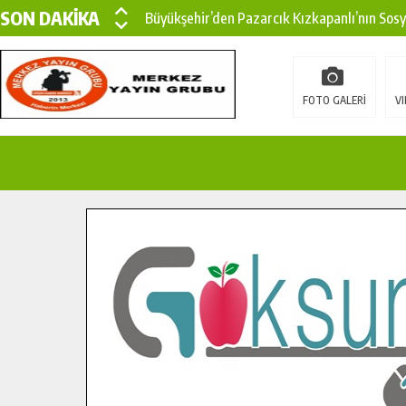
SON DAKİKA
Büyükşehir’den Pazarcık Kızkapanlı’nın Sos
Büyükşehir’den Pazarcık Kırsalına Modern Ul
Çin’den KSÜ’ye Uluslararası Başarı: Edinilen
FOTO GALERİ
VI
Büyükşehir, Türkoğlu Derebaşı Sokak’ta Sıca
Gençler Pusula Maraş Kampında Yeni Medya v
15 TEMMUZ’DA ŞEHİTLERİMİZ DUALARLA A
Büyükşehir, Göksun Kırsalında Ulaşım Konfor
İlçe Jandarma Komutanı Karakaya’dan Başkan
Bertiz’in Yeni Köprüsünde Sona Doğru.