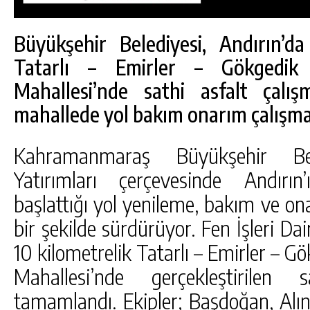
Büyükşehir Belediyesi, Andırın’da
Tatarlı – Emirler – Gökgedik
Mahallesi’nde sathi asfalt çalı
mahallede yol bakım onarım çalışma
Kahramanmaraş Büyükşehir Be
Yatırımları çerçevesinde Andırın
başlattığı yol yenileme, bakım ve o
bir şekilde sürdürüyor. Fen İşleri Dai
DA
GÖKSUN HAFIZLIK KIZ KUR’AN KURSU
10 kilometrelik Tatarlı – Emirler – Gö
ÖĞRENCILERINE DARENDE GEZISI.
Mahallesi’nde gerçekleştirilen 
GÜNLÜK HABER AKIŞI
tamamlandı. Ekipler; Başdoğan, Alıno