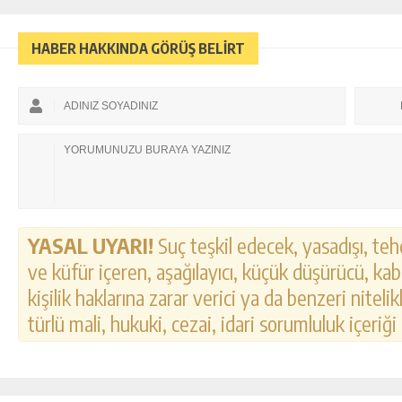
HABER HAKKINDA GÖRÜŞ BELİRT
YASAL UYARI!
Suç teşkil edecek, yasadışı, tehd
ve küfür içeren, aşağılayıcı, küçük düşürücü, kab
kişilik haklarına zarar verici ya da benzeri nitel
türlü mali, hukuki, cezai, idari sorumluluk içeriği