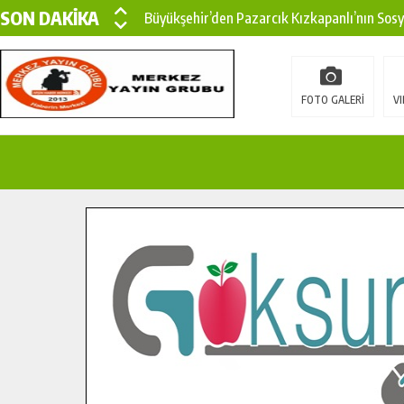
SON DAKİKA
Büyükşehir’den Pazarcık Kızkapanlı’nın Sos
Büyükşehir’den Pazarcık Kırsalına Modern Ul
Çin’den KSÜ’ye Uluslararası Başarı: Edinilen
FOTO GALERİ
VI
Büyükşehir, Türkoğlu Derebaşı Sokak’ta Sıca
Gençler Pusula Maraş Kampında Yeni Medya v
15 TEMMUZ’DA ŞEHİTLERİMİZ DUALARLA A
Büyükşehir, Göksun Kırsalında Ulaşım Konfor
İlçe Jandarma Komutanı Karakaya’dan Başkan
Bertiz’in Yeni Köprüsünde Sona Doğru.