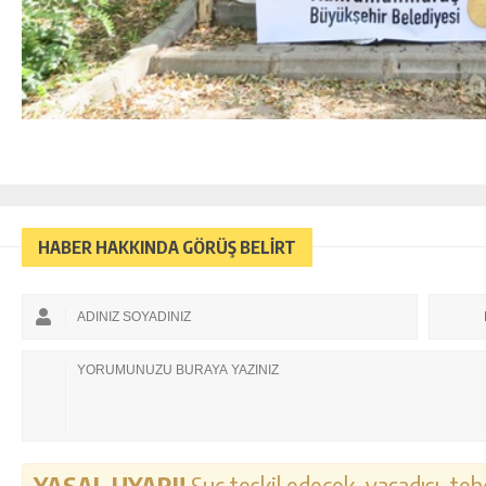
HABER HAKKINDA GÖRÜŞ BELİRT
YASAL UYARI!
Suç teşkil edecek, yasadışı, tehd