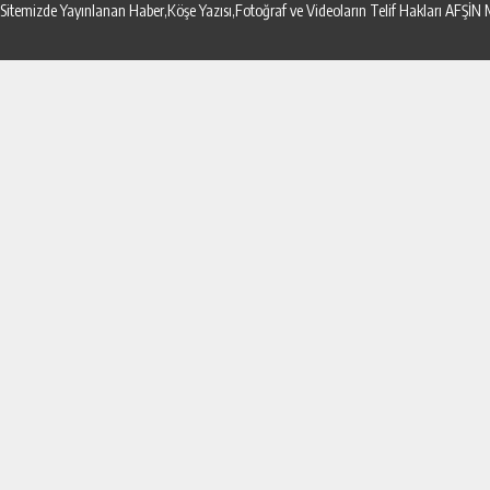
Sitemizde Yayınlanan Haber,Köşe Yazısı,Fotoğraf ve Videoların Telif Hakları AF