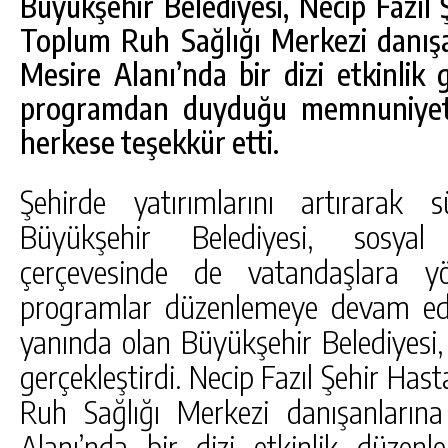
Büyükşehir Belediyesi, Necip Fazıl 
Toplum Ruh Sağlığı Merkezi danış
Mesire Alanı’nda bir dizi etkinlik ge
programdan duyduğu memnuniyeti
herkese teşekkür etti.
Şehirde yatırımlarını artırarak
Büyükşehir Belediyesi, sosyal b
çerçevesinde de vatandaşlara yön
DA
GÖKSUN HAFIZLIK KIZ KUR’AN KURSU
programlar düzenlemeye devam edi
ÖĞRENCILERINE DARENDE GEZISI.
yanında olan Büyükşehir Belediyesi
GÜNLÜK HABER AKIŞI
gerçekleştirdi. Necip Fazıl Şehir Has
Ruh Sağlığı Merkezi danışanların
Alanı’nda bir dizi etkinlik düzenl