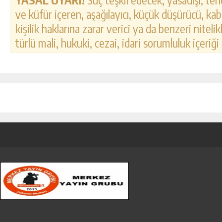
ve küfür içeren, aşağılayıcı, küçük düşürücü, kab
kişilik haklarına zarar verici ya da benzeri nitel
türlü mali, hukuki, cezai, idari sorumluluk içeriği