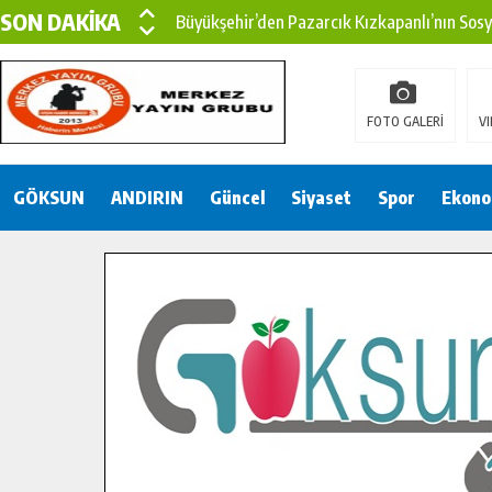
SON DAKİKA
Büyükşehir’den Pazarcık Kızkapanlı’nın Sos
Büyükşehir’den Pazarcık Kırsalına Modern Ul
Çin’den KSÜ’ye Uluslararası Başarı: Edinilen
FOTO GALERİ
VI
Büyükşehir, Türkoğlu Derebaşı Sokak’ta Sıca
GÖKSUN
ANDIRIN
Gençler Pusula Maraş Kampında Yeni Medya v
Güncel
Siyaset
Spor
Ekono
15 TEMMUZ’DA ŞEHİTLERİMİZ DUALARLA A
Büyükşehir, Göksun Kırsalında Ulaşım Konfor
İlçe Jandarma Komutanı Karakaya’dan Başkan
Bertiz’in Yeni Köprüsünde Sona Doğru.