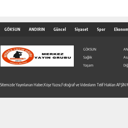
GÖKSUN
ANDIRIN
Güncel
Siyaset
Spor
Ekonom
Özel Haber
Seri İlanlar
GÖKSUN
AN
Sağlık
As
Yaşam
Diğ
Sitemizde Yayınlanan Haber,Köşe Yazısı,Fotoğraf ve Videoların Telif Hakları AF