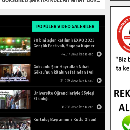
POPÜLER VIDEO GALERİLER
70 bini aşkın katılımlı EXPO 2023
Gençlik Festivali, Sagopa Kajmer
konseri ile son buldu.
44.317 views kez izlendi
Göksunlu Şair Hayrullah Nihat
Göksu’nun kitabı vefatından 1 yıl
sonra Göksun Belediyesi tarafından
34.069 views kez izlendi
basıldı.
Üniversite Öğrencileriyle Söyleşi
Etkinliği.
32.708 views kez izlendi
Kurtuluş Bayramımız Kutlu Olsun!