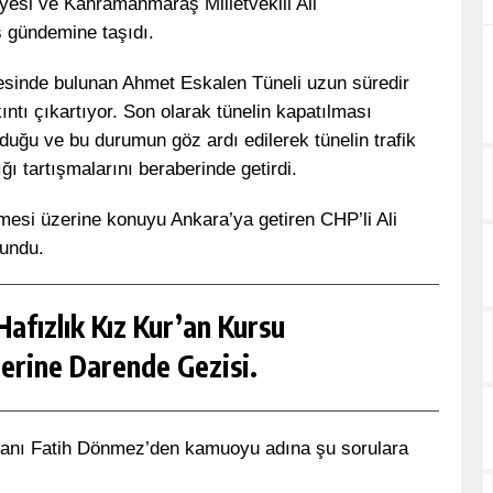
yesi ve Kahramanmaraş Milletvekili Ali
is gündemine taşıdı.
inde bulunan Ahmet Eskalen Tüneli uzun süredir
ntı çıkartıyor. Son olarak tünelin kapatılması
uğu ve bu durumun göz ardı edilerek tünelin trafik
ğı tartışmalarını beraberinde getirdi.
esi üzerine konuyu Ankara’ya getiren CHP’li Ali
undu.
afızlık Kız Kur’an Kursu
erine Darende Gezisi.
kanı Fatih Dönmez’den kamuoyu adına şu sorulara