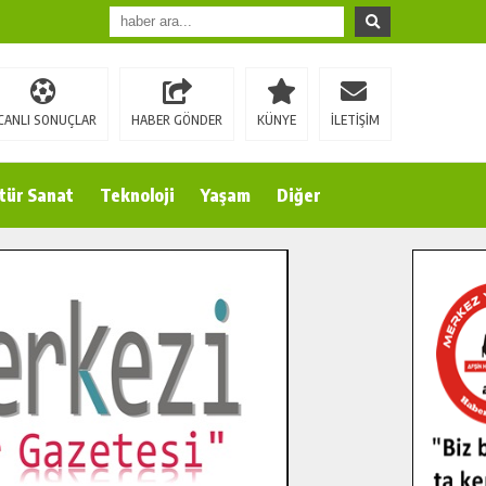
CANLI SONUÇLAR
HABER GÖNDER
KÜNYE
İLETİŞİM
tür Sanat
Teknoloji
Yaşam
Diğer