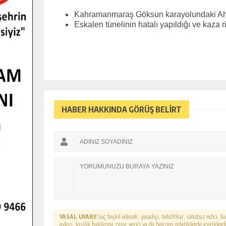
Kahramanmaraş Göksun karayolundaki Ahm
Eskalen tünelinin hatalı yapıldığı ve kaza
HABER HAKKINDA GÖRÜŞ BELİRT
YASAL UYARI!
Suç teşkil edecek, yasadışı, tehditkar, rahatsız edici, 
aykırı, kişilik haklarına zarar verici ya da benzeri niteliklerde içerikl