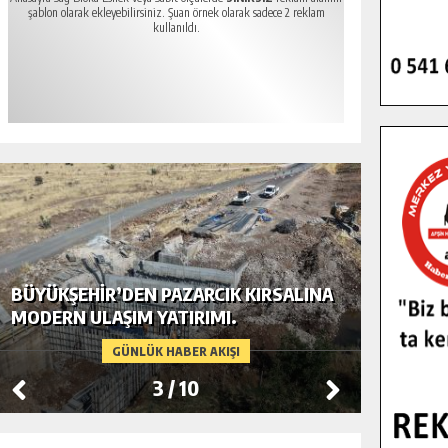
şablon olarak ekleyebilirsiniz. Şuan örnek olarak sadece 2 reklam
kullanıldı.
BÜYÜKŞEHIR’DEN PAZARCIK KIRSALINA
GÖKSUN
MODERN ULAŞIM YATIRIMI.
TEMMUZ
GÜNLÜK HABER AKIŞI
3
/
10