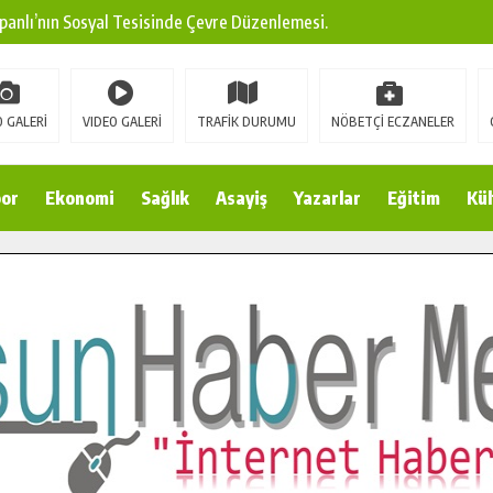
ına Modern Ulaşım Yatırımı.
arı: Edinilen Bilgi Türk Tarımına Katkı Sağlayacak.
Sokak’ta Sıcak Asfalt Serimine Başladı.
 GALERİ
VIDEO GALERİ
TRAFİK DURUMU
NÖBETÇİ ECZANELER
 Yeni Medya ve Fotoğrafçılığı Keşfetti.
 DUALARLA ANILDI.
or
Ekonomi
Sağlık
Asayiş
Yazarlar
Eğitim
Kül
Ulaşım Konforunu Yükseltiyor.
ya’dan Başkan Cüce’ye Veda Ziyareti.
a Doğru.