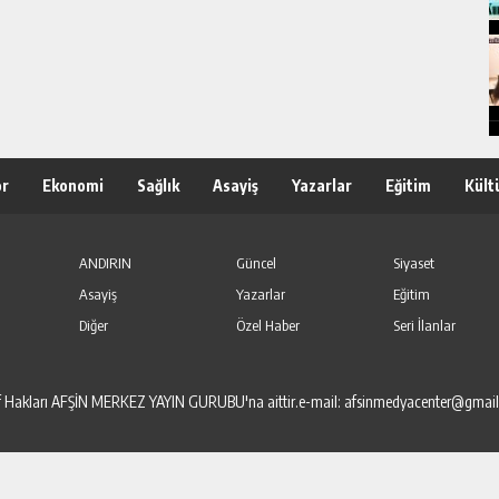
or
Ekonomi
Sağlık
Asayiş
Yazarlar
Eğitim
Kült
ANDIRIN
Güncel
Siyaset
Asayiş
Yazarlar
Eğitim
Diğer
Özel Haber
Seri İlanlar
elif Hakları AFŞİN MERKEZ YAYIN GURUBU'na aittir.e-mail: afsinmedyacenter@gmai