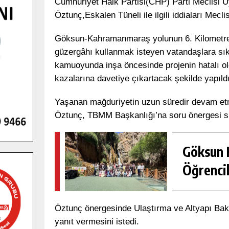
Cumhuriyet Halk Partisi(CHP) Parti Meclisi Ü
Öztunç,Eskalen Tüneli ile ilgili iddiaları Mecl
Göksun-Kahramanmaraş yolunun 6. Kilometres
güzergâhı kullanmak isteyen vatandaşlara sıkı
kamuoyunda inşa öncesinde projenin hatalı old
kazalarına davetiye çıkartacak şekilde yapıldı
Yaşanan mağduriyetin uzun süredir devam etm
Öztunç, TBMM Başkanlığı’na soru önergesi s
Göksun H
Öğrencil
Öztunç önergesinde Ulaştırma ve Altyapı Ba
yanıt vermesini istedi.