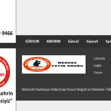
GÖKSUN
ANDIRIN
Güncel
Siyaset
Sp
Özel Haber
Seri İlanlar
GÖKSUN
Sağlık
Yaşam
Sitemizde Yayınlanan Haber,Köşe Yazısı,Fotoğraf ve Videoların T