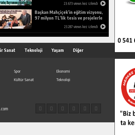
23.673 views kez izlendi
Başkan Mahçiçek’in eğitim vizyonu,
97 milyon TL’lik tesis ve projelerle
birleşti, gençlere umut oldu.
23.287 views kez izlendi
ür Sanat
Teknoloji
Yaşam
Diğer
Spor
Ekonomi
Kültür Sanat
Teknoloji
l.com