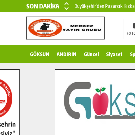
SON DAKİKA
Büyükşehir’den Pazarcık Kırsal
Çin’den KSÜ’ye Uluslararası Baş
Büyükşehir, Türkoğlu Derebaşı 
FOTO
Gençler Pusula Maraş Kampında
GÖKSUN
ANDIRIN
15 TEMMUZ’DA ŞEHİTLERİMİZ
Güncel
Siyaset
Sp
Büyükşehir, Göksun Kırsalında 
İlçe Jandarma Komutanı Karaka
Bertiz’in Yeni Köprüsünde Son