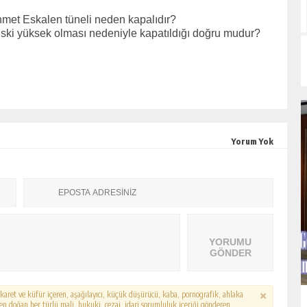
et Eskalen tüneli neden kapalıdır?
 riski yüksek olması nedeniyle kapatıldığı doğru mudur?
Yorum Yok
YORUMU
GÖNDER
hakaret ve küfür içeren, aşağılayıcı, küçük düşürücü, kaba, pornografik, ahlaka
erden doğan her türlü mali, hukuki, cezai, idari sorumluluk içeriği gönderen