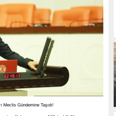
RSU
BÜYÜKŞEHIR’DEN PAZARCIK
KIZKAPANLI’NIN SOSYAL TESISINDE
ÇEVRE DÜZENLEMESI.
GÜNLÜK HABER AKIŞI
ları Meclis Gündemine Taşıdı!