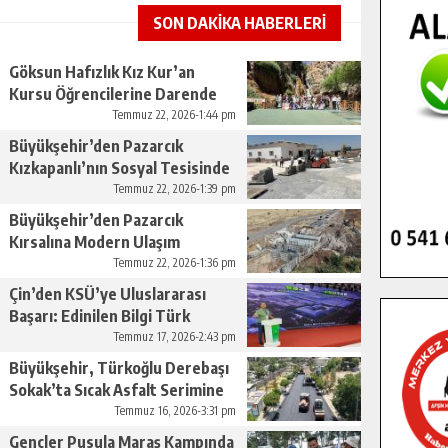
SON DAKİKA HABERLERİ
Göksun Hafızlık Kız Kur’an
Kursu Öğrencilerine Darende
Gezisi.
Temmuz 22, 2026-1:44 pm
Büyükşehir’den Pazarcık
Kızkapanlı’nın Sosyal Tesisinde
Çevre Düzenlemesi.
Temmuz 22, 2026-1:39 pm
Büyükşehir’den Pazarcık
Kırsalına Modern Ulaşım
Yatırımı.
Temmuz 22, 2026-1:36 pm
Çin’den KSÜ’ye Uluslararası
Başarı: Edinilen Bilgi Türk
Tarımına Katkı Sağlayacak.
Temmuz 17, 2026-2:43 pm
Büyükşehir, Türkoğlu Derebaşı
Sokak’ta Sıcak Asfalt Serimine
Başladı.
Temmuz 16, 2026-3:31 pm
Gençler Pusula Maraş Kampında