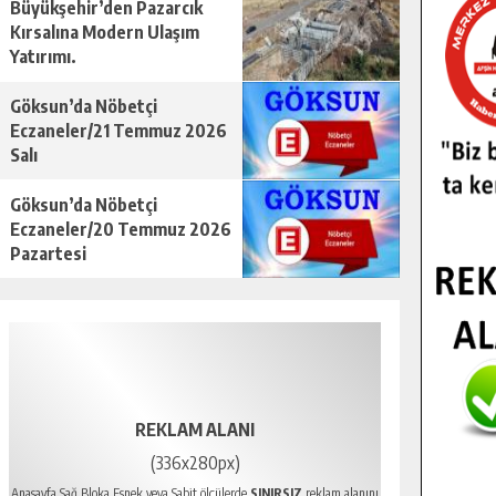
Büyükşehir’den Pazarcık
Kırsalına Modern Ulaşım
Yatırımı.
Göksun’da Nöbetçi
Eczaneler/21 Temmuz 2026
Salı
Göksun’da Nöbetçi
Eczaneler/20 Temmuz 2026
Pazartesi
REKLAM ALANI
(336x280px)
Anasayfa Sağ Bloka Esnek veya Sabit ölçülerde
SINIRSIZ
reklam alanını