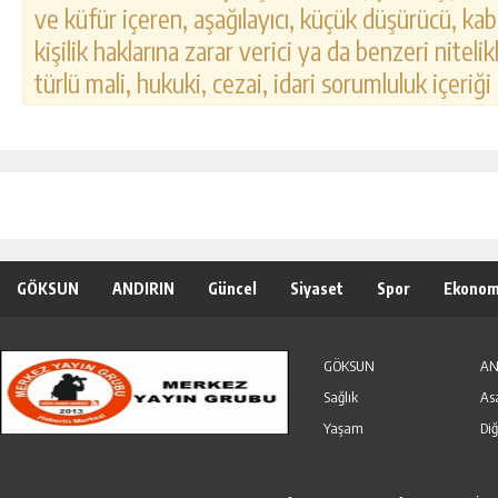
ve küfür içeren, aşağılayıcı, küçük düşürücü, kab
kişilik haklarına zarar verici ya da benzeri nitel
türlü mali, hukuki, cezai, idari sorumluluk içeriği
GÖKSUN
ANDIRIN
Güncel
Siyaset
Spor
Ekonom
Özel Haber
Seri İlanlar
GÖKSUN
AN
Sağlık
As
Yaşam
Diğ