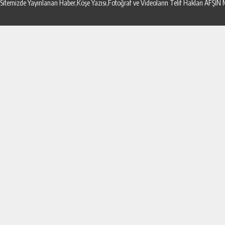
Sitemizde Yayınlanan Haber,Köşe Yazısı,Fotoğraf ve Videoların Telif Hakları AF