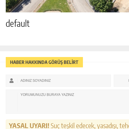
default
HABER HAKKINDA GÖRÜŞ BELİRT
YASAL UYARI!
Suç teşkil edecek, yasadışı, tehd