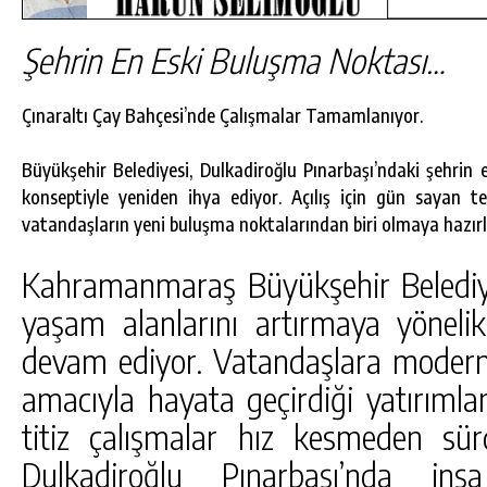
Şehrin En Eski Buluşma Noktası…
Çınaraltı Çay Bahçesi’nde Çalışmalar Tamamlanıyor.
Büyükşehir Belediyesi, Dulkadiroğlu Pınarbaşı’ndaki şehrin 
konseptiyle yeniden ihya ediyor. Açılış için gün sayan te
vatandaşların yeni buluşma noktalarından biri olmaya hazırl
Kahramanmaraş Büyükşehir Belediyes
yaşam alanlarını artırmaya yönelik
devam ediyor. Vatandaşlara modern
DA
GÖKSUN HAFIZLIK KIZ KUR’AN KURSU
amacıyla hayata geçirdiği yatırımla
ÖĞRENCILERINE DARENDE GEZISI.
titiz çalışmalar hız kesmeden sü
GÜNLÜK HABER AKIŞI
Dulkadiroğlu Pınarbaşı’nda inş