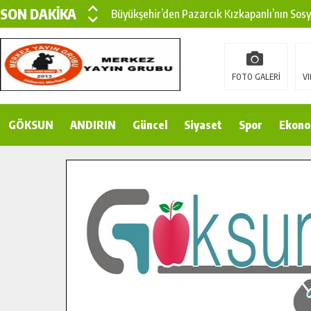
SON DAKİKA
Büyükşehir’den Pazarcık Kızkapanlı’nın Sos
Büyükşehir’den Pazarcık Kırsalına Modern Ul
Çin’den KSÜ’ye Uluslararası Başarı: Edinilen
FOTO GALERİ
VI
Büyükşehir, Türkoğlu Derebaşı Sokak’ta Sıca
GÖKSUN
ANDIRIN
Gençler Pusula Maraş Kampında Yeni Medya v
Güncel
Siyaset
Spor
Ekono
15 TEMMUZ’DA ŞEHİTLERİMİZ DUALARLA A
Büyükşehir, Göksun Kırsalında Ulaşım Konfor
İlçe Jandarma Komutanı Karakaya’dan Başkan
Bertiz’in Yeni Köprüsünde Sona Doğru.