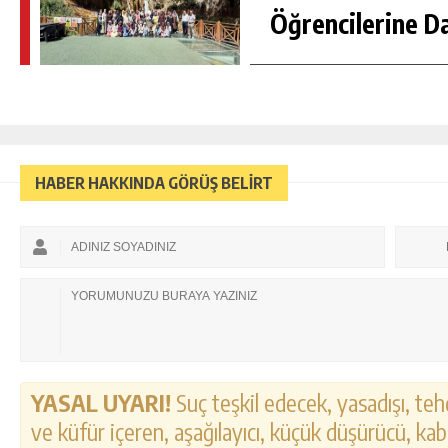
Öğrencilerine D
HABER HAKKINDA GÖRÜŞ BELİRT
YASAL UYARI!
Suç teşkil edecek, yasadışı, tehd
ve küfür içeren, aşağılayıcı, küçük düşürücü, kab