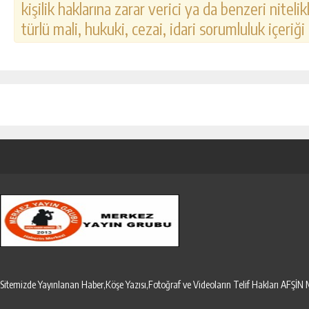
kişilik haklarına zarar verici ya da benzeri nitel
türlü mali, hukuki, cezai, idari sorumluluk içeriği
Sitemizde Yayınlanan Haber,Köşe Yazısı,Fotoğraf ve Videoların Telif Hakları AF