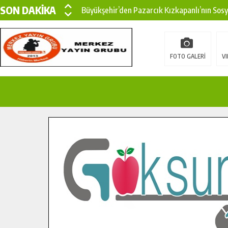
SON DAKİKA
Büyükşehir’den Pazarcık Kızkapanlı’nın Sos
Büyükşehir’den Pazarcık Kırsalına Modern Ul
Çin’den KSÜ’ye Uluslararası Başarı: Edinilen
FOTO GALERİ
VI
Büyükşehir, Türkoğlu Derebaşı Sokak’ta Sıca
Gençler Pusula Maraş Kampında Yeni Medya v
15 TEMMUZ’DA ŞEHİTLERİMİZ DUALARLA A
Büyükşehir, Göksun Kırsalında Ulaşım Konfor
İlçe Jandarma Komutanı Karakaya’dan Başkan
Bertiz’in Yeni Köprüsünde Sona Doğru.