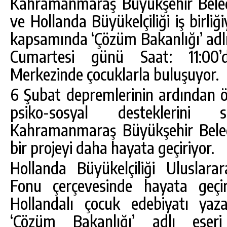
Kahramanmaraş Büyükşehir Beledi
ve Hollanda Büyükelçiliği iş birliğ
kapsamında ‘Çözüm Bakanlığı’ adlı 
Cumartesi günü Saat: 11:00’
Merkezinde çocuklarla buluşuyor.
6 Şubat depremlerinin ardından öz
psiko-sosyal desteklerini s
Kahramanmaraş Büyükşehir Belediy
bir projeyi daha hayata geçiriyor.
DA
GÖKSUN HAFIZLIK KIZ KUR’AN KURSU
ÖĞRENCILERINE DARENDE GEZISI.
Hollanda Büyükelçiliği Uluslarar
GÜNLÜK HABER AKIŞI
Fonu çerçevesinde hayata geçir
Hollandalı çocuk edebiyatı yaz
‘Çözüm Bakanlığı’ adlı eser