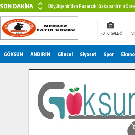
SON DAKİKA
Büyükşehir’den Pazarcık Kızkapanlı’nın Sos
Büyükşehir’den Pazarcık Kırsalına Modern Ul
Çin’den KSÜ’ye Uluslararası Başarı: Edinilen
FOTO GALERİ
VI
Büyükşehir, Türkoğlu Derebaşı Sokak’ta Sıca
GÖKSUN
ANDIRIN
Gençler Pusula Maraş Kampında Yeni Medya v
Güncel
Siyaset
Spor
Ekono
15 TEMMUZ’DA ŞEHİTLERİMİZ DUALARLA A
Büyükşehir, Göksun Kırsalında Ulaşım Konfor
İlçe Jandarma Komutanı Karakaya’dan Başkan
Bertiz’in Yeni Köprüsünde Sona Doğru.