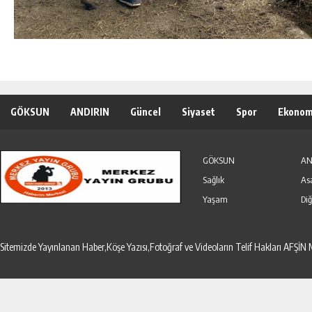
GÖKSUN
ANDIRIN
Güncel
Siyaset
Spor
Ekonom
Özel Haber
Seri İlanlar
GÖKSUN
AN
Sağlık
As
Yaşam
Diğ
Sitemizde Yayınlanan Haber,Köşe Yazısı,Fotoğraf ve Videoların Telif Hakları AF