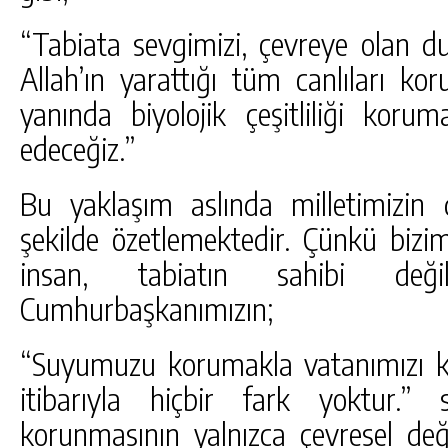
“Tabiata sevgimizi, çevreye olan du
Allah’ın yarattığı tüm canlıları ko
yanında biyolojik çeşitliliği ko
edeceğiz.”
Bu yaklaşım aslında milletimizin
şekilde özetlemektedir. Çünkü bizi
insan, tabiatın sahibi deği
Cumhurbaşkanımızın;
“Suyumuzu korumakla vatanımızı 
itibarıyla hiçbir fark yoktur.” 
korunmasının yalnızca çevresel değ