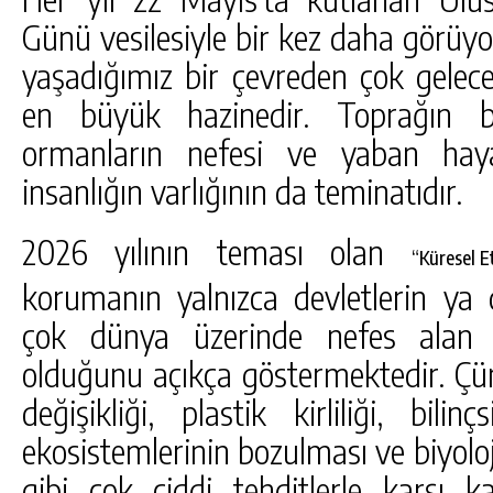
Günü vesilesiyle bir kez daha görüyor
yaşadığımız bir çevreden çok gelec
en büyük hazinedir. Toprağın be
ormanların nefesi ve yaban hayat
insanlığın varlığının da teminatıdır.
2026 yılının teması olan
“Küresel E
korumanın yalnızca devletlerin ya
DA
GÖKSUN HAFIZLIK KIZ KUR’AN KURSU
çok dünya üzerinde nefes alan 
ÖĞRENCILERINE DARENDE GEZISI.
olduğunu açıkça göstermektedir. Ç
GÜNLÜK HABER AKIŞI
değişikliği, plastik kirliliği, bilin
ekosistemlerinin bozulması ve biyoloji
gibi çok ciddi tehditlerle karşı ka