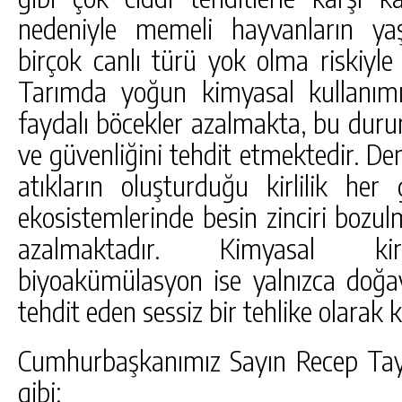
nedeniyle memeli hayvanların ya
birçok canlı türü yok olma riskiyle
Tarımda yoğun kimyasal kullanımı
faydalı böcekler azalmakta, bu dur
ve güvenliğini tehdit etmektedir. Den
atıkların oluşturduğu kirlilik h
ekosistemlerinde besin zinciri bozul
azalmaktadır. Kimyasal kirle
biyoakümülasyon ise yalnızca doğayı
tehdit eden sessiz bir tehlike olarak
Cumhurbaşkanımız Sayın Recep Tayyi
gibi;