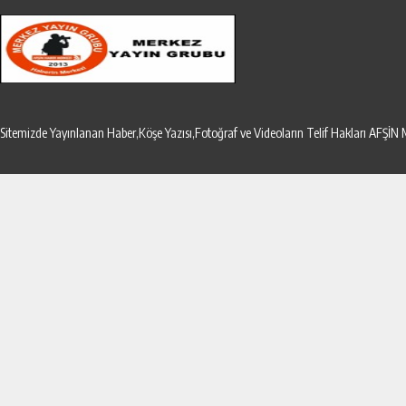
Sitemizde Yayınlanan Haber,Köşe Yazısı,Fotoğraf ve Videoların Telif Hakları AF