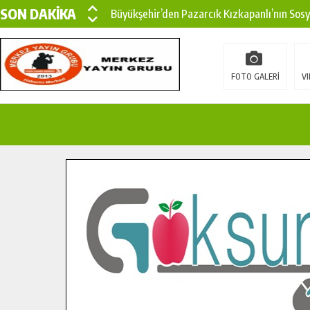
SON DAKİKA
Büyükşehir’den Pazarcık Kızkapanlı’nın Sos
Büyükşehir’den Pazarcık Kırsalına Modern Ul
Çin’den KSÜ’ye Uluslararası Başarı: Edinilen
FOTO GALERİ
VI
Büyükşehir, Türkoğlu Derebaşı Sokak’ta Sıca
Gençler Pusula Maraş Kampında Yeni Medya v
15 TEMMUZ’DA ŞEHİTLERİMİZ DUALARLA A
Büyükşehir, Göksun Kırsalında Ulaşım Konfor
İlçe Jandarma Komutanı Karakaya’dan Başkan
Bertiz’in Yeni Köprüsünde Sona Doğru.