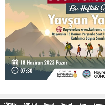
GÖKSUN
ANDIRIN
Güncel
Siyaset
Spor
Ekonom