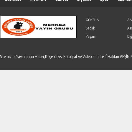
Özel Haber
Seri İlanlar
GÖKSUN
AN
Sağlık
As
Yaşam
Diğ
Sitemizde Yayınlanan Haber,Köşe Yazısı,Fotoğraf ve Videoların Telif Hakları AF