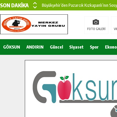
SON DAKİKA
Büyükşehir’den Pazarcık Kızkapanlı’nın Sos
Büyükşehir’den Pazarcık Kırsalına Modern Ul
Çin’den KSÜ’ye Uluslararası Başarı: Edinilen
FOTO GALERİ
VI
Büyükşehir, Türkoğlu Derebaşı Sokak’ta Sıca
GÖKSUN
ANDIRIN
Gençler Pusula Maraş Kampında Yeni Medya v
Güncel
Siyaset
Spor
Ekono
15 TEMMUZ’DA ŞEHİTLERİMİZ DUALARLA A
Büyükşehir, Göksun Kırsalında Ulaşım Konfor
İlçe Jandarma Komutanı Karakaya’dan Başkan
Bertiz’in Yeni Köprüsünde Sona Doğru.