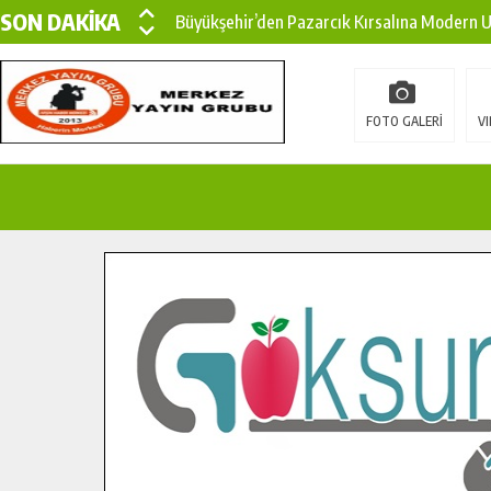
SON DAKİKA
Büyükşehir’den Pazarcık Kırsalına Modern Ul
Çin’den KSÜ’ye Uluslararası Başarı: Edinilen
Büyükşehir, Türkoğlu Derebaşı Sokak’ta Sıca
FOTO GALERİ
VI
Gençler Pusula Maraş Kampında Yeni Medya v
15 TEMMUZ’DA ŞEHİTLERİMİZ DUALARLA A
Büyükşehir, Göksun Kırsalında Ulaşım Konfor
İlçe Jandarma Komutanı Karakaya’dan Başkan
Bertiz’in Yeni Köprüsünde Sona Doğru.