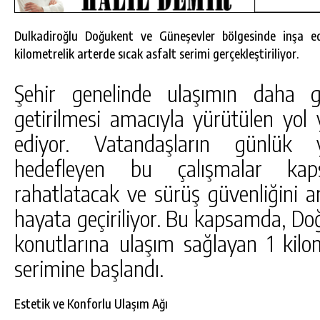
Dulkadiroğlu Doğukent ve Güneşevler bölgesinde inşa e
kilometrelik arterde sıcak asfalt serimi gerçekleştiriliyor.
Şehir genelinde ulaşımın daha g
getirilmesi amacıyla yürütülen yol 
ediyor. Vatandaşların günlük y
hedefleyen bu çalışmalar kaps
rahatlatacak ve sürüş güvenliğini art
hayata geçiriliyor. Bu kapsamda, D
konutlarına ulaşım sağlayan 1 kilom
RSU
BÜYÜKŞEHIR’DEN PAZARCIK
serimine başlandı.
KIZKAPANLI’NIN SOSYAL TESISINDE
ÇEVRE DÜZENLEMESI.
GÜNLÜK HABER AKIŞI
Estetik ve Konforlu Ulaşım Ağı