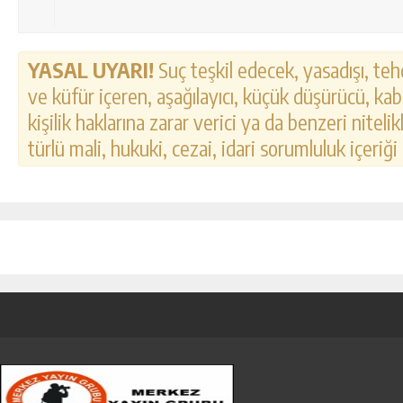
YASAL UYARI!
Suç teşkil edecek, yasadışı, tehd
ve küfür içeren, aşağılayıcı, küçük düşürücü, kab
kişilik haklarına zarar verici ya da benzeri nitel
türlü mali, hukuki, cezai, idari sorumluluk içeriği