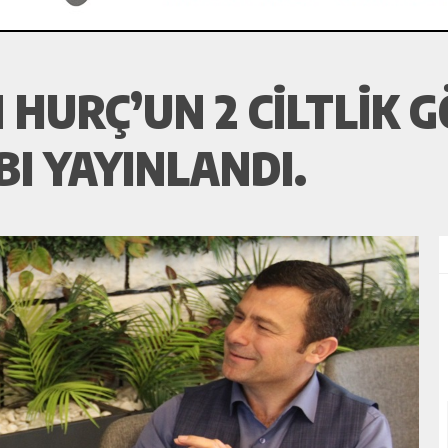
HURÇ’UN 2 CILTLIK G
BI YAYINLANDI.