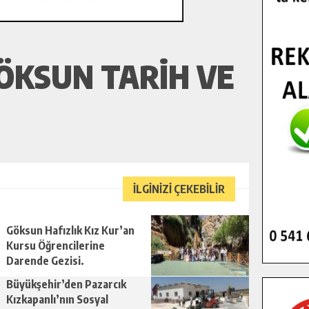
ÖKSUN TARIH VE
İLGİNİZİ ÇEKEBİLİR
Göksun Hafızlık Kız Kur’an
Kursu Öğrencilerine
Darende Gezisi.
Büyükşehir’den Pazarcık
Kızkapanlı’nın Sosyal