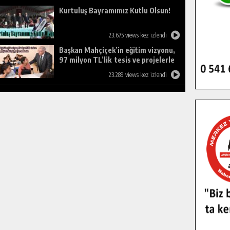
Kurtuluş Bayramımız Kutlu Olsun!
23.675 views kez izlendi
Başkan Mahçiçek’in eğitim vizyonu,
97 milyon TL’lik tesis ve projelerle
birleşti, gençlere umut oldu.
23.289 views kez izlendi