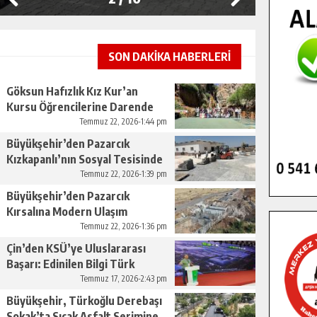
SON DAKİKA HABERLERİ
Göksun Hafızlık Kız Kur’an
Kursu Öğrencilerine Darende
Gezisi.
Temmuz 22, 2026-1:44 pm
Büyükşehir’den Pazarcık
Kızkapanlı’nın Sosyal Tesisinde
Çevre Düzenlemesi.
Temmuz 22, 2026-1:39 pm
Büyükşehir’den Pazarcık
Kırsalına Modern Ulaşım
Yatırımı.
Temmuz 22, 2026-1:36 pm
Çin’den KSÜ’ye Uluslararası
Başarı: Edinilen Bilgi Türk
Tarımına Katkı Sağlayacak.
Temmuz 17, 2026-2:43 pm
Büyükşehir, Türkoğlu Derebaşı
Sokak’ta Sıcak Asfalt Serimine