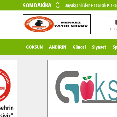
SON DAKİKA
Büyükşehir’den Pazarcık Kızka
Büyükşehir’den Pazarcık Kırsal
Çin’den KSÜ’ye Uluslararası Baş
FOTO
Büyükşehir, Türkoğlu Derebaşı 
GÖKSUN
ANDIRIN
Gençler Pusula Maraş Kampında
Güncel
Siyaset
Sp
15 TEMMUZ’DA ŞEHİTLERİMİZ
Büyükşehir, Göksun Kırsalında 
İlçe Jandarma Komutanı Karaka
Bertiz’in Yeni Köprüsünde Son