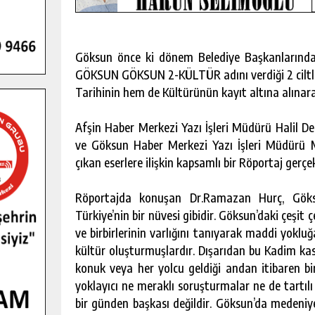
Göksun önce ki dönem Belediye Başkanların
GÖKSUN GÖKSUN 2-KÜLTÜR adını verdiği 2 ciltlik
Tarihinin hem de Kültürünün kayıt altına alınara
Afşin Haber Merkezi Yazı İşleri Müdürü Halil De
ve Göksun Haber Merkezi Yazı İşleri Müdürü 
çıkan eserlere ilişkin kapsamlı bir Röportaj gerçek
Röportajda konuşan Dr.Ramazan Hurç, Göksu
Türkiye’nin bir nüvesi gibidir. Göksun’daki çeşit ç
ve birbirlerinin varlığını tanıyarak maddi yoklu
Ş KAMPINDA
GÖKSUN HAFIZLIK KIZ KUR’AN K
kültür oluşturmuşlardır. Dışarıdan bu Kadim ka
FÇILIĞI
ÖĞRENCILERINE DARENDE GEZISI.
konuk veya her yolcu geldiği andan itibaren bi
yoklayıcı ne meraklı soruşturmalar ne de tartılı 
KIŞI
GÜNLÜK HABER AKIŞI
bir günden başkası değildir. Göksun’da medeniye