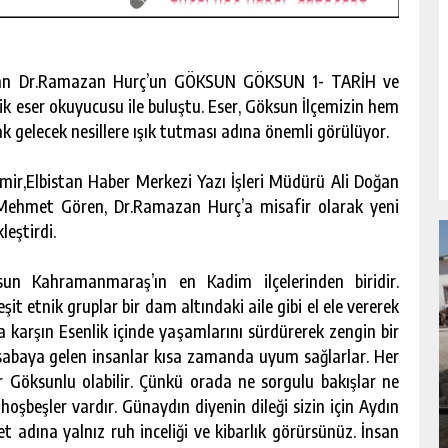
dan Dr.Ramazan Hurç’un GÖKSUN GÖKSUN 1- TARİH ve
 eser okuyucusu ile buluştu. Eser, Göksun İlçemizin hem
k gelecek nesillere ışık tutması adına önemli görülüyor.
mir,Elbistan Haber Merkezi Yazı İşleri Müdürü Ali Doğan
Mehmet Gören, Dr.Ramazan Hurç’a misafir olarak yeni
leştirdi.
n Kahramanmaraş’ın en Kadim ilçelerinden biridir.
eşit etnik gruplar bir dam altındaki aile gibi el ele vererek
ğa karşın Esenlik içinde yaşamlarını sürdürerek zengin bir
URSU
BÜYÜKŞEHIR’DEN PAZARCIK
sabaya gelen insanlar kısa zamanda uyum sağlarlar. Her
KIZKAPANLI’NIN SOSYAL TESISINDE
r Göksunlu olabilir. Çünkü orada ne sorgulu bakışlar ne
ÇEVRE DÜZENLEMESI.
hoşbeşler vardır. Günaydın diyenin dileği sizin için Aydın
GÜNLÜK HABER AKIŞI
t adına yalnız ruh inceliği ve kibarlık görürsünüz. İnsan