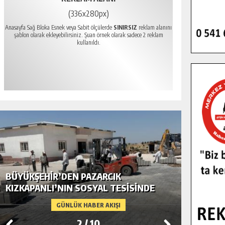
(336x280px)
Anasayfa Sağ Bloka Esnek veya Sabit ölçülerde
SINIRSIZ
reklam alanını
şablon olarak ekleyebilirsiniz. Şuan örnek olarak sadece 2 reklam
kullanıldı.
BÜYÜKŞEHIR’DEN PAZARCIK KIRSALINA
GÖKSUN
MODERN ULAŞIM YATIRIMI.
TEMMUZ
GÜNLÜK HABER AKIŞI
3
/
10