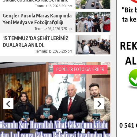
Başladı.
Temmuz 16, 2026-3:31 pm
Gençler Pusula Maraş Kampında
Yeni Medya ve Fotoğrafçılığı
Keşfetti.
Temmuz 16, 2026-3:28 pm
15 TEMMUZ’DA ŞEHİTLERİMİZ
DUALARLA ANILDI.
Temmuz 15, 2026-3:15 pm
POPÜLER FOTO GALERİLER