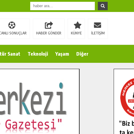
CANLI SONUÇLAR
HABER GÖNDER
KÜNYE
İLETİŞİM
tür Sanat
Teknoloji
Yaşam
Diğer