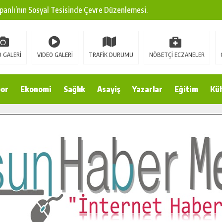
panlı’nın Sosyal Tesisinde Çevre Düzenlemesi.
ına Modern Ulaşım Yatırımı.
arı: Edinilen Bilgi Türk Tarımına Katkı Sağlayacak.
 GALERİ
VIDEO GALERİ
TRAFİK DURUMU
NÖBETÇİ ECZANELER
Sokak’ta Sıcak Asfalt Serimine Başladı.
 Yeni Medya ve Fotoğrafçılığı Keşfetti.
or
Ekonomi
Sağlık
Asayiş
Yazarlar
Eğitim
Kül
 DUALARLA ANILDI.
Ulaşım Konforunu Yükseltiyor.
ya’dan Başkan Cüce’ye Veda Ziyareti.
a Doğru.