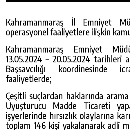
Kahramanmaraş İl Emniyet Müd
operasyonel faaliyetlere ilişkin kamu
Kahramanmaraş Emniyet Müdür
13.05.2024 – 20.05.2024 tarihleri 
Başsavcılığı koordinesinde i
faaliyetlerde;
Çeşitli suçlardan haklarında arama
DA
GÖKSUN HAFIZLIK KIZ KUR’AN KURSU
Uyuşturucu Madde Ticareti ya
ÖĞRENCILERINE DARENDE GEZISI.
işyerlerinde hırsızlık olaylarına k
GÜNLÜK HABER AKIŞI
toplam 146 kişi yakalanarak adli m