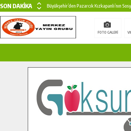
SON DAKİKA
Büyükşehir’den Pazarcık Kızkapanlı’nın Sos
Büyükşehir’den Pazarcık Kırsalına Modern Ul
Çin’den KSÜ’ye Uluslararası Başarı: Edinilen
FOTO GALERİ
VI
Büyükşehir, Türkoğlu Derebaşı Sokak’ta Sıca
Gençler Pusula Maraş Kampında Yeni Medya v
15 TEMMUZ’DA ŞEHİTLERİMİZ DUALARLA A
Büyükşehir, Göksun Kırsalında Ulaşım Konfor
İlçe Jandarma Komutanı Karakaya’dan Başkan
Bertiz’in Yeni Köprüsünde Sona Doğru.