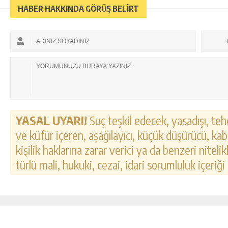
HABER HAKKINDA GÖRÜŞ BELİRT
YASAL UYARI!
Suç teşkil edecek, yasadışı, tehd
ve küfür içeren, aşağılayıcı, küçük düşürücü, kab
kişilik haklarına zarar verici ya da benzeri nitel
türlü mali, hukuki, cezai, idari sorumluluk içeriği