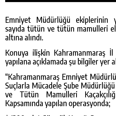
Emniyet Müdürlüğü ekiplerinin 
sayıda tütün ve tütün mamulleri ele
altına alındı.
Konuya ilişkin Kahramanmaraş İ
yapılana açıklamada şu bilgiler yer al
“Kahramanmaraş Emniyet Müdürlüğ
Suçlarla Mücadele Şube Müdürlüğü 
DA
GÖKSUN HAFIZLIK KIZ KUR’AN KURSU
ve Tütün Mamulleri Kaçakçılığ
ÖĞRENCILERINE DARENDE GEZISI.
Kapsamında yapılan operasyonda;
GÜNLÜK HABER AKIŞI