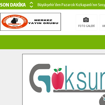
SON DAKİKA
Büyükşehir’den Pazarcık Kızkapanlı’nın Sos
Büyükşehir’den Pazarcık Kırsalına Modern Ul
Çin’den KSÜ’ye Uluslararası Başarı: Edinilen
FOTO GALERİ
VI
Büyükşehir, Türkoğlu Derebaşı Sokak’ta Sıca
Gençler Pusula Maraş Kampında Yeni Medya v
15 TEMMUZ’DA ŞEHİTLERİMİZ DUALARLA A
Büyükşehir, Göksun Kırsalında Ulaşım Konfor
İlçe Jandarma Komutanı Karakaya’dan Başkan
Bertiz’in Yeni Köprüsünde Sona Doğru.