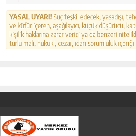
YASAL UYARI!
Suç teşkil edecek, yasadışı, tehd
ve küfür içeren, aşağılayıcı, küçük düşürücü, kab
kişilik haklarına zarar verici ya da benzeri nitel
türlü mali, hukuki, cezai, idari sorumluluk içeriği