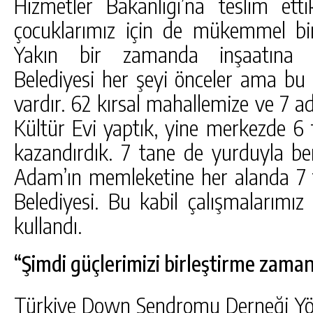
Hizmetler Bakanlığı’na teslim etti
çocuklarımız için de mükemmel bir 
Yakın bir zamanda inşaatına ba
Belediyesi her şeyi önceler ama bu 
vardır. 62 kırsal mahallemize ve 7 a
Kültür Evi yaptık, yine merkezde 6
kazandırdık. 7 tane de yurduyla be
Adam’ın memleketine her alanda 7 t
Belediyesi. Bu kabil çalışmalarımız
kullandı.
“Şimdi güçlerimizi birleştirme zaman
Türkiye Down Sendromu Derneği Yö