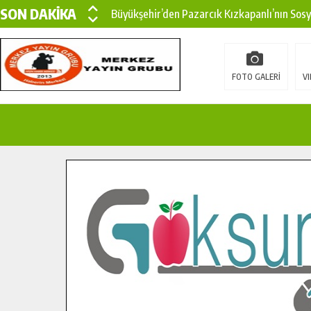
SON DAKİKA
Büyükşehir’den Pazarcık Kızkapanlı’nın Sos
Büyükşehir’den Pazarcık Kırsalına Modern Ul
Çin’den KSÜ’ye Uluslararası Başarı: Edinilen
FOTO GALERİ
VI
Büyükşehir, Türkoğlu Derebaşı Sokak’ta Sıca
Gençler Pusula Maraş Kampında Yeni Medya v
15 TEMMUZ’DA ŞEHİTLERİMİZ DUALARLA A
Büyükşehir, Göksun Kırsalında Ulaşım Konfor
İlçe Jandarma Komutanı Karakaya’dan Başkan
Bertiz’in Yeni Köprüsünde Sona Doğru.