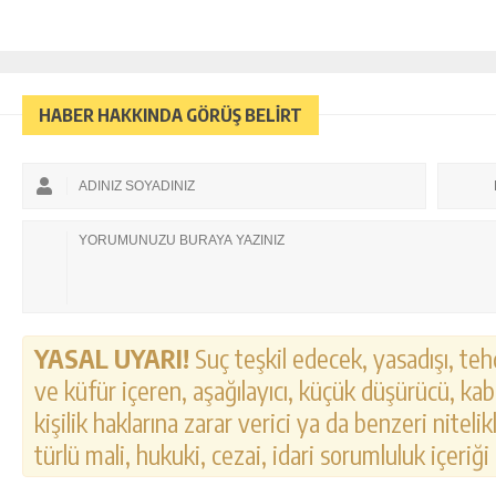
HABER HAKKINDA GÖRÜŞ BELİRT
YASAL UYARI!
Suç teşkil edecek, yasadışı, tehd
ve küfür içeren, aşağılayıcı, küçük düşürücü, kab
kişilik haklarına zarar verici ya da benzeri nitel
türlü mali, hukuki, cezai, idari sorumluluk içeriği