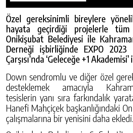
Özel gereksinimli bireylere yönel
hayata geçirdiği projelerle tü
Onikişubat Belediyesi ile Kahr
Derneği işbirliğinde EXPO 2023 
Çarşısı’nda ‘Geleceğe +1 Akademisi’ i
Down sendromlu ve diğer özel gereks
desteklemek amacıyla Kahrama
tesislerin yanı sıra farkındalık yara
DA
GÖKSUN HAFIZLIK KIZ KUR’AN KURSU
Hanefi Mahçiçek başkanlığındaki Oni
ÖĞRENCILERINE DARENDE GEZISI.
çalışmalarına bir yenisini daha ekledi
GÜNLÜK HABER AKIŞI