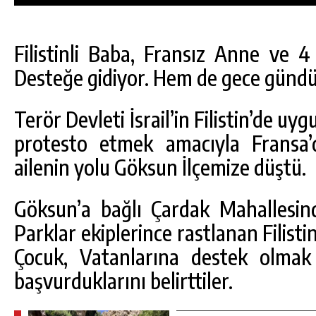
Filistinli Baba, Fransız Anne ve 4 Ç
Desteğe gidiyor. Hem de gece gündü
Terör Devleti İsrail’in Filistin’de uy
protesto etmek amacıyla Fransa’d
ailenin yolu Göksun İlçemize düştü.
Göksun’a bağlı Çardak Mahallesi
Parklar ekiplerince rastlanan Filisti
DA
GÖKSUN HAFIZLIK KIZ KUR’AN KURSU
Çocuk, Vatanlarına destek olmak
ÖĞRENCILERINE DARENDE GEZISI.
başvurduklarını belirttiler.
GÜNLÜK HABER AKIŞI