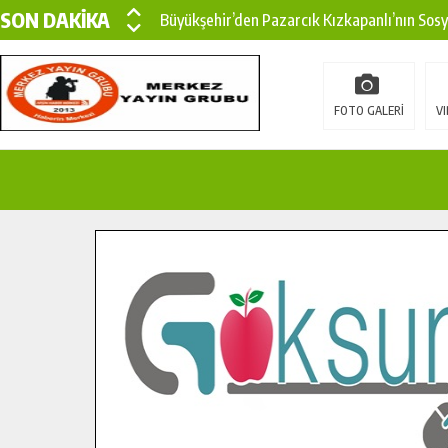
SON DAKİKA
Büyükşehir’den Pazarcık Kızkapanlı’nın Sos
Büyükşehir’den Pazarcık Kırsalına Modern Ul
Çin’den KSÜ’ye Uluslararası Başarı: Edinilen
FOTO GALERİ
VI
Büyükşehir, Türkoğlu Derebaşı Sokak’ta Sıca
Gençler Pusula Maraş Kampında Yeni Medya v
15 TEMMUZ’DA ŞEHİTLERİMİZ DUALARLA A
Büyükşehir, Göksun Kırsalında Ulaşım Konfor
İlçe Jandarma Komutanı Karakaya’dan Başkan
Bertiz’in Yeni Köprüsünde Sona Doğru.